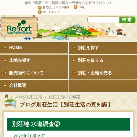
蓼科で別荘・中古別荘の購入や売却ならお任せください！
FAQ
見てほしい8つの特徴
サイトマップ
HOME
別荘を探す
土地を探す
別荘を借りる
販売物件について
別荘・土地を売る
会社概要
›
ブログ別荘生活
› 別荘生活の豆知識
ブログ別荘生活【別荘生活の豆知識】
別荘地 水道調査②
2022年10月09日