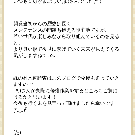
いつも笑顔がまぶしい(ま)さんでした(^^)
開発当初からの歴史は長く
メンテナンスの問題も抱える別荘地ですが、
若い世代が楽しみながら取り組んでいるのを見る
と、
より良い形で後世に繋げていく未来が見えてくる
気がしますね*:..｡o○
緑の村水道調査はこのブログで今後も追っていき
ますので、
(ま)さんが実際に修繕作業をするところもご覧頂
けるかと思います！
今後も行く末を見守って頂けましたら幸いです
(*
ᴗˬᴗ
)⁾⁾
(た)