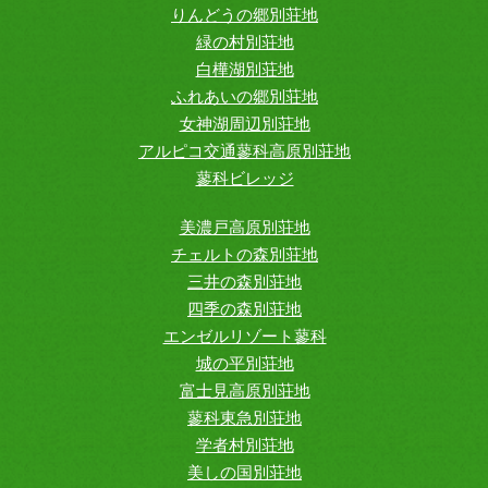
りんどうの郷別荘地
緑の村別荘地
白樺湖別荘地
ふれあいの郷別荘地
女神湖周辺別荘地
アルピコ交通蓼科高原別荘地
蓼科ビレッジ
美濃戸高原別荘地
チェルトの森別荘地
三井の森別荘地
四季の森別荘地
エンゼルリゾート蓼科
城の平別荘地
富士見高原別荘地
蓼科東急別荘地
学者村別荘地
美しの国別荘地