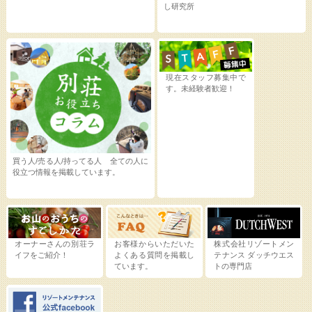
し研究所
現在スタッフ募集中で
す。未経験者歓迎！
買う人/売る人/持ってる人 全ての人に
役立つ情報を掲載しています。
オーナーさんの別荘ラ
お客様からいただいた
株式会社リゾートメン
イフをご紹介！
よくある質問を掲載し
テナンス
ダッチウエス
ています。
トの専門店