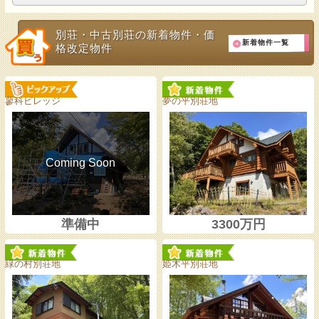
別荘・中古別荘の新着物件・価
新着物件一覧
格改定物件
蓼科ビレッジ
夢の平別荘地
準備中
3300万円
緑の村別荘地
姫木平別荘地