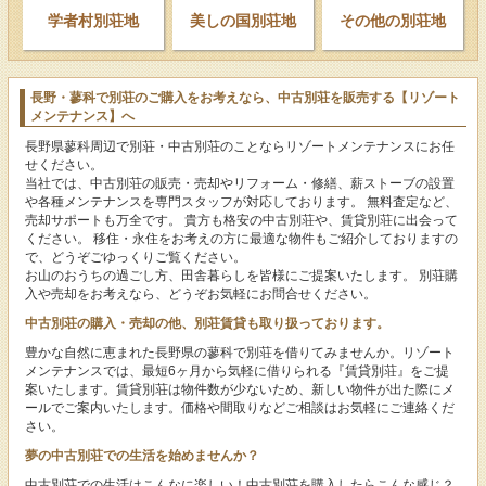
学者村別荘地
美しの国別荘地
その他の別荘地
長野・蓼科で別荘のご購入をお考えなら、中古別荘を販売する【リゾート
メンテナンス】へ
長野
県
蓼科
周辺で
別荘
・
中古別荘
のことならリゾートメンテナンスにお任
せください。
当社では、
中古別荘
の販売・
売却
やリフォーム・修繕、薪ストーブの設置
や各種メンテナンスを専門スタッフが対応しております。 無料査定など、
売却サポートも万全です。 貴方も
格安
の中古別荘や、
賃貸
別荘に出会って
ください。 移住・永住をお考えの方に最適な物件もご紹介しておりますの
で、どうぞごゆっくりご覧ください。
お山のおうちの過ごし方、田舎暮らしを皆様にご提案いたします。 別荘購
入や売却をお考えなら、どうぞお気軽にお問合せください。
中古別荘の購入・売却の他、別荘賃貸も取り扱っております。
豊かな自然に恵まれた長野県の蓼科で別荘を借りてみませんか。リゾート
メンテナンスでは、最短6ヶ月から気軽に借りられる『賃貸別荘』をご提
案いたします。賃貸別荘は物件数が少ないため、新しい物件が出た際にメ
ールでご案内いたします。価格や間取りなどご相談はお気軽にご連絡くだ
さい。
夢の中古別荘での生活を始めませんか？
中古別荘での生活はこんなに楽しい！中古別荘を購入したらこんな感じ？