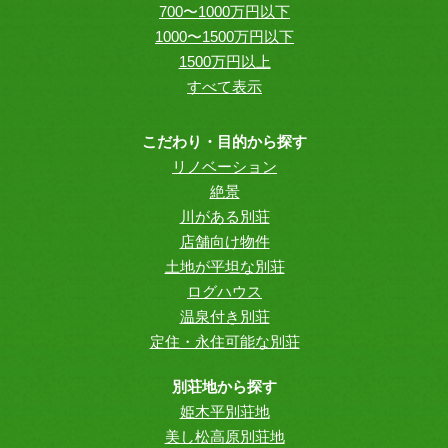
700〜1000万円以下
1000〜1500万円以下
1500万円以上
すべて表示
こだわり・目的から探す
リノベーション
絶景
川がある別荘
店舗向け物件
土地が平坦な別荘
ログハウス
温泉付き別荘
定住・永住可能な別荘
別荘地から探す
姫木平別荘地
美し松高原別荘地