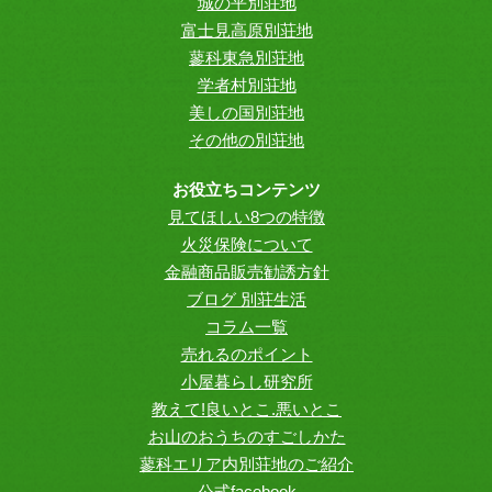
城の平別荘地
富士見高原別荘地
蓼科東急別荘地
学者村別荘地
美しの国別荘地
その他の別荘地
お役立ちコンテンツ
見てほしい8つの特徴
火災保険について
金融商品販売勧誘方針
ブログ 別荘生活
コラム一覧
売れるのポイント
小屋暮らし研究所
教えて!良いとこ.悪いとこ
お山のおうちのすごしかた
蓼科エリア内別荘地のご紹介
公式facebook