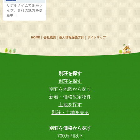
リアルタイムで別荘ラ
イフ、蓼科の魅力を更
新中！
HOME
会社概要
個人情報保護方針
サイトマップ
別荘を探す
別荘を探す
別荘を地図から探す
新着・価格改定物件
土地を探す
別荘・土地を売る
別荘を価格から探す
700万円以下