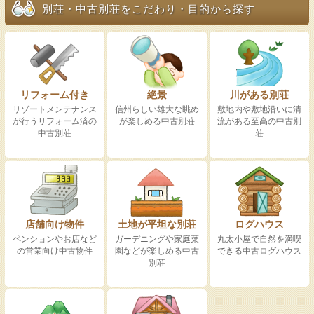
別荘・中古別荘をこだわり・目的から探す
リフォーム付き
絶景
川がある別荘
リゾートメンテナンス
信州らしい雄大な眺め
敷地内や敷地沿いに清
が行うリフォーム済の
が楽しめる中古別荘
流がある至高の中古別
中古別荘
荘
店舗向け物件
土地が平坦な別荘
ログハウス
ペンションやお店など
ガーデニングや家庭菜
丸太小屋で自然を満喫
の営業向け中古物件
園などが楽しめる中古
できる中古ログハウス
別荘