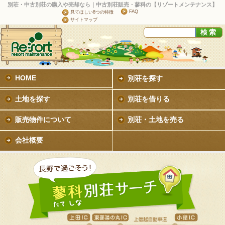
別荘・中古別荘の購入や売却なら｜中古別荘販売・蓼科の【リゾートメンテナンス】
FAQ
見てほしい8つの特徴
サイトマップ
HOME
別荘を探す
土地を探す
別荘を借りる
販売物件について
別荘・土地を売る
会社概要