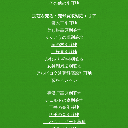
その他の別荘地
別荘を売る・売却買取対応エリア
姫木平別荘地
美し松高原別荘地
りんどうの郷別荘地
緑の村別荘地
白樺湖別荘地
ふれあいの郷別荘地
女神湖周辺別荘地
アルピコ交通蓼科高原別荘地
蓼科ビレッジ
美濃戸高原別荘地
チェルトの森別荘地
三井の森別荘地
四季の森別荘地
エンゼルリゾート蓼科