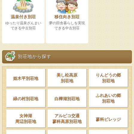
温泉付き別荘
移住向き別荘
ゆったり温泉ざんまい
夢の田舎暮らしを実現
できる中古別荘
できる中古別荘
別荘地から探す
美し松高原
りんどうの郷
姫木平別荘地
別荘地
別荘地
ふれあいの郷
緑の村別荘地
白樺湖別荘地
別荘地
女神湖
アルピコ交通
蓼科ビレッジ
周辺別荘地
蓼科高原別荘地