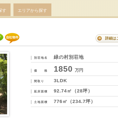
探す
エリアから探す
詳細は
緑の村別荘地
別荘地名
1850
万円
価 格
3LDK
間取り
92.74㎡（28坪）
延床面積
776㎡（234.7坪）
土地面積