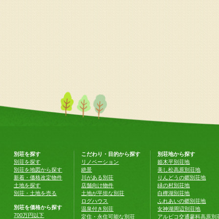
別荘を探す
こだわり・目的から探す
別荘地から探す
別荘を探す
リノベーション
姫木平別荘地
別荘を地図から探す
絶景
美し松高原別荘地
新着・価格改定物件
川がある別荘
りんどうの郷別荘地
土地を探す
店舗向け物件
緑の村別荘地
別荘・土地を売る
土地が平坦な別荘
白樺湖別荘地
ログハウス
ふれあいの郷別荘地
別荘を価格から探す
温泉付き別荘
女神湖周辺別荘地
700万円以下
定住・永住可能な別荘
アルピコ交通蓼科高原別