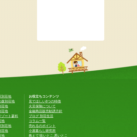
原別荘地
お役立ちコンテンツ
の森別荘地
見てほしい8つの特徴
別荘地
火災保険について
別荘地
金融商品販売勧誘方針
リゾート蓼科
ブログ 別荘生活
荘地
コラム一覧
原別荘地
売れるのポイント
別荘地
小屋暮らし研究所
荘地
教えて!良いとこ.悪いとこ