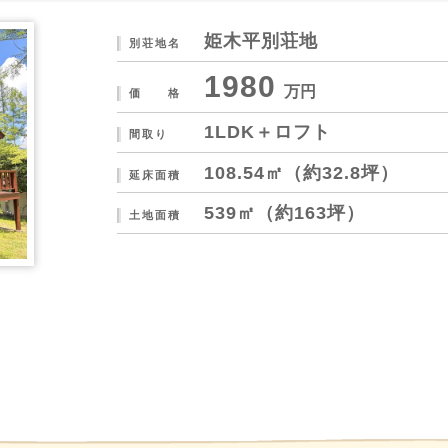
姫木平別荘地
別荘地名
1980
万円
価 格
1LDK＋ロフト
間取り
108.54㎡（約32.8坪）
延床面積
539㎡（約163坪）
土地面積