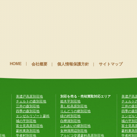
HOME
会社概要
個人情報保護方針
サイトマップ
美濃戸高原別荘地
別荘を売る・売却買取対応エリア
美濃戸高
チェルトの森別荘地
姫木平別荘地
チェルト
三井の森別荘地
美し松高原別荘地
三井の森
四季の森別荘地
りんどうの郷別荘地
四季の森
エンゼルリゾート蓼科
緑の村別荘地
エンゼル
城の平別荘地
白樺湖別荘地
城の平別
富士見高原別荘地
ふれあいの郷別荘地
富士見高
蓼科東急別荘地
女神湖周辺別荘地
蓼科東急
荘地
学者村別荘地
アルピコ交通蓼科高原別荘地
学者村別