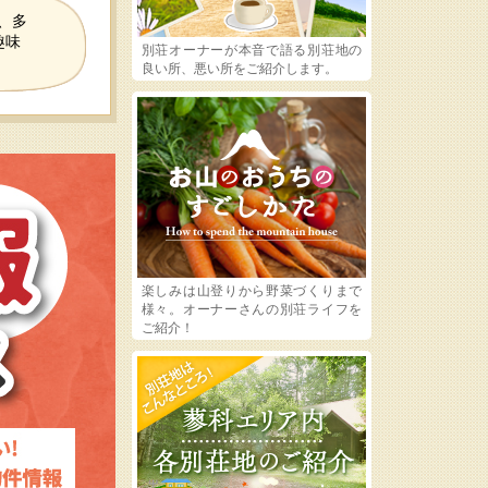
、多
趣味
別荘オーナーが本音で語る別荘地の
良い所、悪い所をご紹介します。
楽しみは山登りから野菜づくりまで
様々。オーナーさんの別荘ライフを
ご紹介！