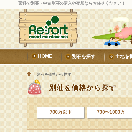
蓼科で別荘・中古別荘の購入や売却ならお任せください！
HOME
別荘を探す
土地を
›
別荘を価格から探す
別荘を価格から探す
700万以下
700〜1000万