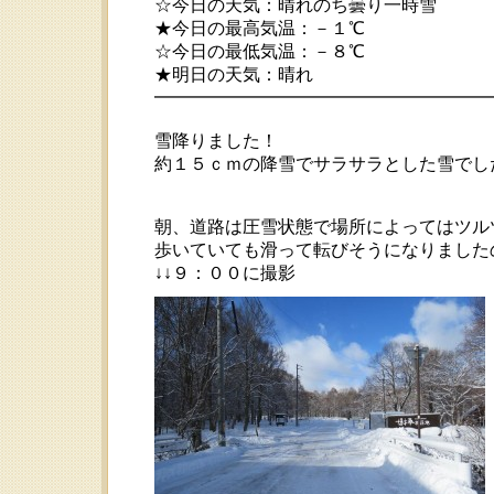
☆今日の天気：晴れのち曇り一時雪
★今日の最高気温：－１℃
☆今日の最低気温：－８℃
★明日の天気：晴れ
━━━━━━━━━━━━━━━━━━━━ 20
雪降りました！
約１５ｃｍの降雪でサラサラとした雪でし
朝、道路は圧雪状態で場所によってはツルツル
歩いていても滑って転びそうになりました
↓↓９：００に撮影