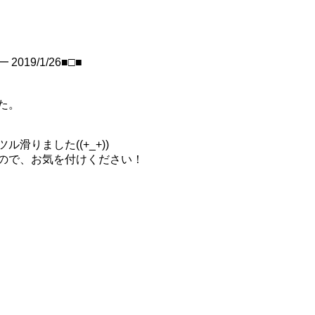
19/1/26■□■
た。
滑りました((+_+))
ので、お気を付けください！