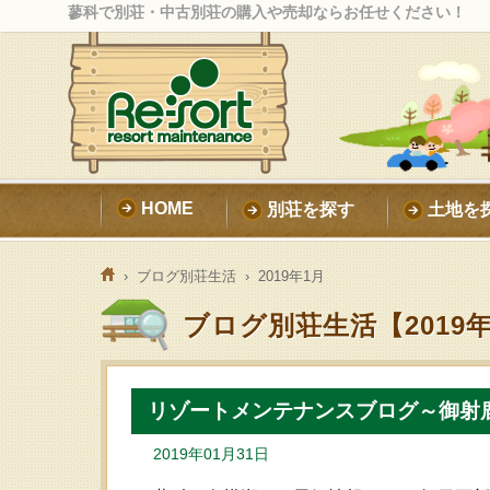
蓼科で別荘・中古別荘の購入や売却ならお任せください！
HOME
別荘を探す
土地を
›
ブログ別荘生活
› 2019年1月
ブログ別荘生活【2019
リゾートメンテナンスブログ～御射
2019年01月31日