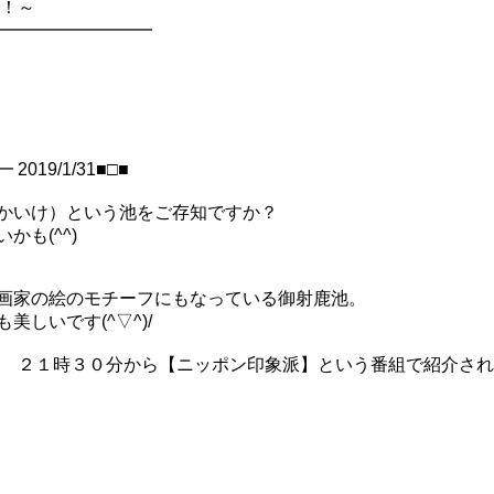
新！～
━━━━━━━━━━
19/1/31■□■
かいけ）という池をご存知ですか？
も(^^)
画家の絵のモチーフにもなっている御射鹿池。
しいです(^▽^)/
４K ２１時３０分から【ニッポン印象派】という番組で紹介さ