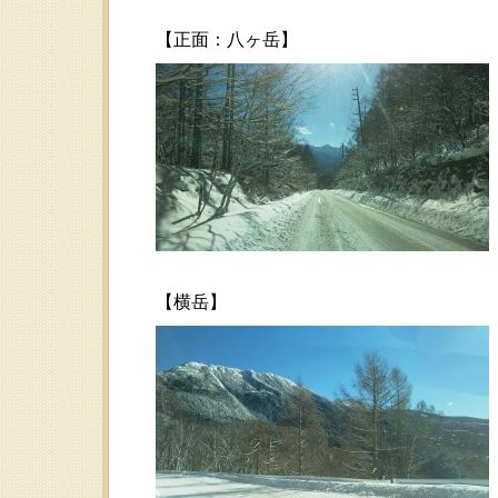
【正面：八ヶ岳】
【横岳】