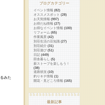
ブログカテゴリー
イベント情報
(82)
オススメスポット
(28)
お天気情報
(997)
お得だね情報
(27)
お得なイベント情報
(100)
リフォーム
(65)
作業風景
(42)
別荘生活の豆知識
(27)
別荘紹介
(31)
別荘遊び
(51)
日記
(449)
田舎暮らし
(5)
薪ストーブを楽しもう！
(38)
道路状況
(10)
釣りキチ情報
(1)
れるみた
開花・見どころ情報
(165)
最新記事