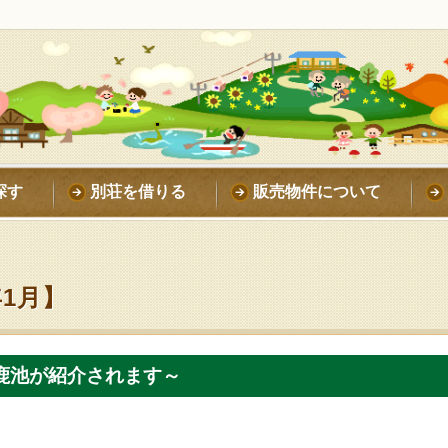
探す
別荘を借りる
販売物件について
年1月】
鹿池が紹介されます～