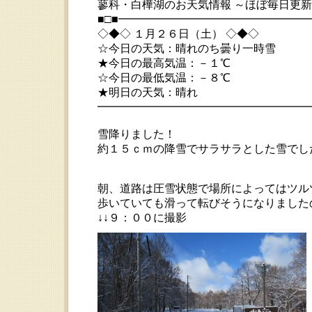
蓼科・白樺湖のお天気情報 ～ほぼ毎日更
■□■━━━━━━━━━━━━━━━━
◇◆◇ １月２６日（土） ◇◆◇
☆今日の天気：晴れのち曇り一時雪
★今日の最高気温：－１℃
☆今日の最低気温：－８℃
★明日の天気：晴れ
━━━━━━━━━━━━━━━━━━━━ 20
雪降りました！
約１５ｃｍの降雪でサラサラとした雪でし
朝、道路は圧雪状態で場所によってはツルツル
歩いていても滑って転びそうになりました
↓↓９：００に撮影