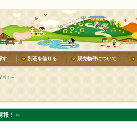
探す
別荘を借りる
販売物件について
情報！～
情報！～