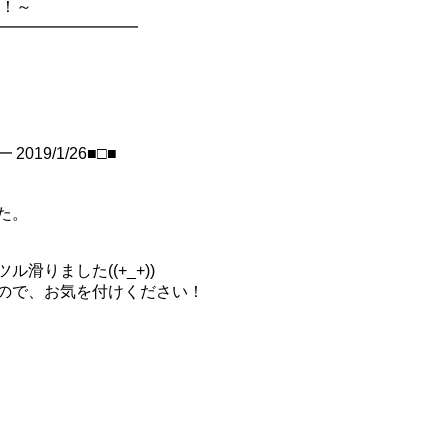
新！～
━━━━━━━━━━
19/1/26■□■
た。
滑りました((+_+))
ので、お気を付けください！