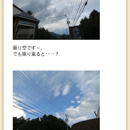
曇り空です～。
でも振り返ると‥‥？