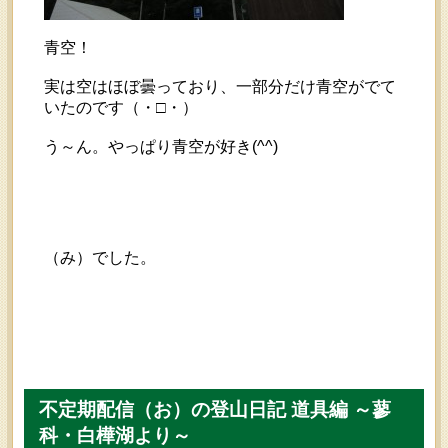
青空！
実は空はほぼ曇っており、一部分だけ青空がでて
いたのです（・□・）
う～ん。やっぱり青空が好き(^^)
（み）でした。
不定期配信（お）の登山日記 道具編 ～蓼
科・白樺湖より～