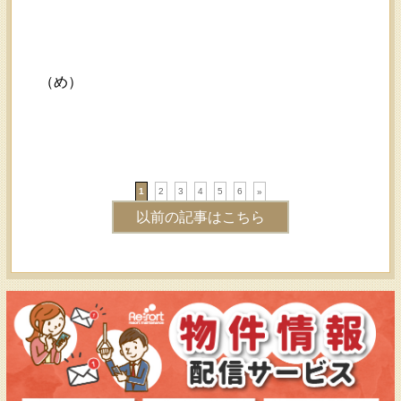
（め）
1
2
3
4
5
6
»
以前の記事はこちら