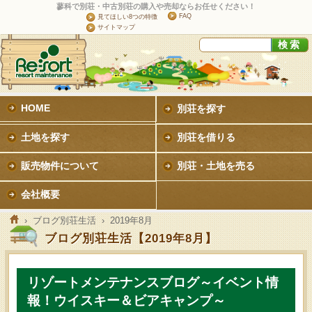
蓼科で別荘・中古別荘の購入や売却ならお任せください！
FAQ
見てほしい8つの特徴
サイトマップ
HOME
別荘を探す
土地を探す
別荘を借りる
販売物件について
別荘・土地を売る
会社概要
›
ブログ別荘生活
› 2019年8月
ブログ別荘生活【2019年8月】
リゾートメンテナンスブログ～イベント情
報！ウイスキー＆ビアキャンプ～