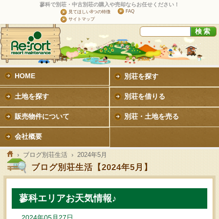
蓼科で別荘・中古別荘の購入や売却ならお任せください！
FAQ
見てほしい8つの特徴
サイトマップ
HOME
別荘を探す
土地を探す
別荘を借りる
販売物件について
別荘・土地を売る
会社概要
›
ブログ別荘生活
› 2024年5月
ブログ別荘生活【2024年5月】
蓼科エリアお天気情報♪
2024年05月27日