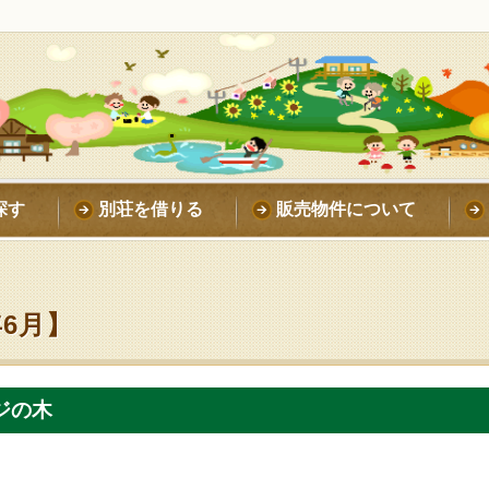
探す
別荘を借りる
販売物件について
年6月】
ジの木