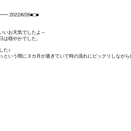
022/6/26■□■
いいお天気でしたよ～
日は穏やかでした。
した♪
っという間に３カ月が過ぎていて時の流れにビックリしながら