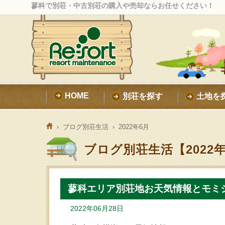
蓼科で別荘・中古別荘の購入や売却ならお任せください！
HOME
別荘を探す
土地を
›
ブログ別荘生活
› 2022年6月
ブログ別荘生活【2022
蓼科エリア別荘地お天気情報とモミ
2022年06月28日