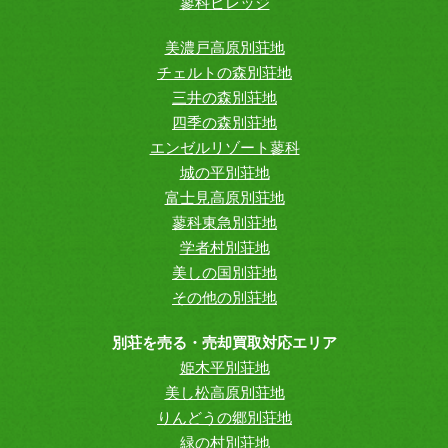
蓼科ビレッジ
美濃戸高原別荘地
チェルトの森別荘地
三井の森別荘地
四季の森別荘地
エンゼルリゾート蓼科
城の平別荘地
富士見高原別荘地
蓼科東急別荘地
学者村別荘地
美しの国別荘地
その他の別荘地
別荘を売る・売却買取対応エリア
姫木平別荘地
美し松高原別荘地
りんどうの郷別荘地
緑の村別荘地