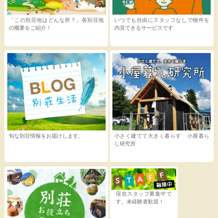
「この別荘地はどんな所？」各別荘地
いつでも自由にスタッフなしで物件を
の概要をご紹介！
内見できるサービスです
旬な別荘情報をお届けします。
小さく建てて大きく暮らす 小屋暮ら
し研究所
現在スタッフ募集中で
す。未経験者歓迎！