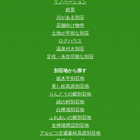
リノベーション
絶景
川がある別荘
店舗向け物件
土地が平坦な別荘
ログハウス
温泉付き別荘
定住・永住可能な別荘
別荘地から探す
姫木平別荘地
美し松高原別荘地
りんどうの郷別荘地
緑の村別荘地
白樺湖別荘地
ふれあいの郷別荘地
女神湖周辺別荘地
アルピコ交通蓼科高原別荘地