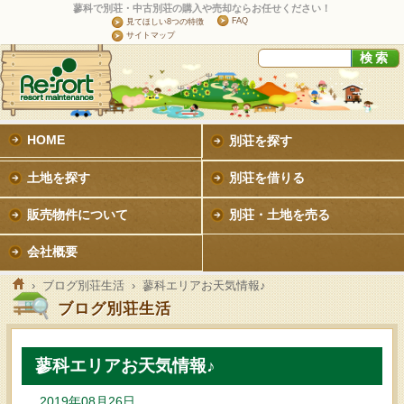
蓼科で別荘・中古別荘の購入や売却ならお任せください！
FAQ
見てほしい8つの特徴
サイトマップ
HOME
別荘を探す
土地を探す
別荘を借りる
販売物件について
別荘・土地を売る
会社概要
›
ブログ別荘生活
› 蓼科エリアお天気情報♪
ブログ別荘生活
蓼科エリアお天気情報♪
2019年08月26日