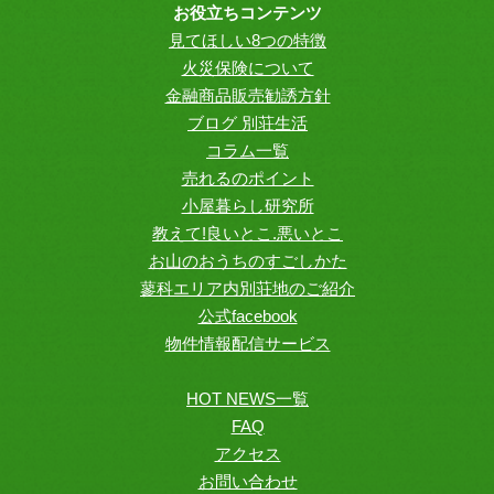
お役立ちコンテンツ
見てほしい8つの特徴
火災保険について
金融商品販売勧誘方針
ブログ 別荘生活
コラム一覧
売れるのポイント
小屋暮らし研究所
教えて!良いとこ.悪いとこ
お山のおうちのすごしかた
蓼科エリア内別荘地のご紹介
公式facebook
物件情報配信サービス
HOT NEWS一覧
FAQ
アクセス
お問い合わせ