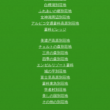
白樺湖別荘地
ふれあいの郷別荘地
女神湖周辺別荘地
アルピコ交通蓼科高原別荘地
蓼科ビレッジ
美濃戸高原別荘地
チェルトの森別荘地
三井の森別荘地
四季の森別荘地
エンゼルリゾート蓼科
城の平別荘地
富士見高原別荘地
蓼科東急別荘地
学者村別荘地
美しの国別荘地
その他の別荘地