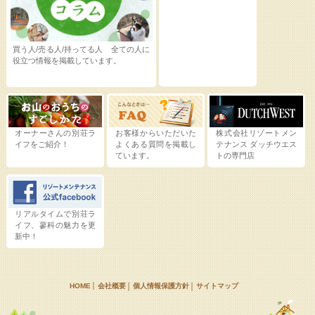
買う人/売る人/持ってる人 全ての人に
役立つ情報を掲載しています。
オーナーさんの別荘ラ
お客様からいただいた
株式会社リゾートメン
イフをご紹介！
よくある質問を掲載し
テナンス
ダッチウエス
ています。
トの専門店
リアルタイムで別荘ラ
イフ、蓼科の魅力を更
新中！
HOME
会社概要
個人情報保護方針
サイトマップ