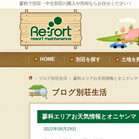
蓼科で別荘・中古別荘の購入や売却ならお任せください！
HOME
別荘を探す
土地を
›
ブログ別荘生活
› 蓼科エリアお天気情報とオニヤンマ
ブログ別荘生活
蓼科エリアお天気情報とオニヤンマ
2022年08月29日