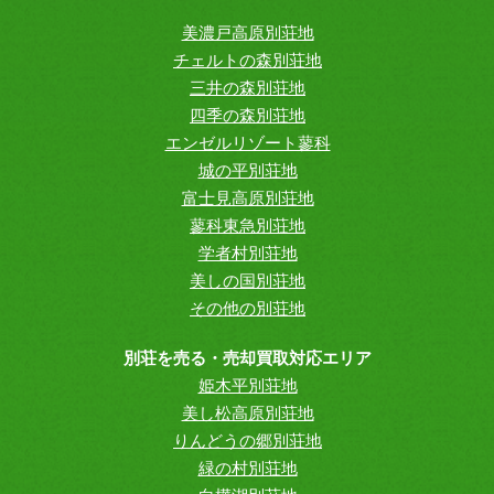
美濃戸高原別荘地
チェルトの森別荘地
三井の森別荘地
四季の森別荘地
エンゼルリゾート蓼科
城の平別荘地
富士見高原別荘地
蓼科東急別荘地
学者村別荘地
美しの国別荘地
その他の別荘地
別荘を売る・売却買取対応エリア
姫木平別荘地
美し松高原別荘地
りんどうの郷別荘地
緑の村別荘地