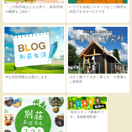
「この別荘地はどんな所？」各別荘地
いつでも自由にスタッフなしで物件を
の概要をご紹介！
内見できるサービスです
旬な別荘情報をお届けします。
小さく建てて大きく暮らす 小屋暮ら
し研究所
現在スタッフ募集中で
す。未経験者歓迎！