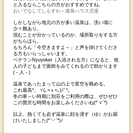
と入るならこちらの方がおすすめですね。
おいでなしてしもすわ～遊泉ハウス児湯
しかしながら地元の方が多い温泉は、洗い場に
少々難あり。
混むことが分かっているのか、場所取りをする方
がちらほら。
もちろん「今空きますよ～」と声を掛けてくださ
る方もいらっしゃいます。
ベテランNyuyoker（入浴される方）になると、他
人の子どもまで面倒をみてくれるので助かります
(－人－)
温泉であったまって山の上で星空を眺める。
これ最高*。ヾ(｡>ｖ<｡)ﾉﾞ*。
冬の寒～い時期に別荘をご利用の際は、ぜひぜひ
この贅沢な時間をお楽しみくださいね(*´∨`*)
以上、熱くても必ず温泉に顔を浸す（ゆ）がお届
けいたしました(*´﹀`*)ﾉ