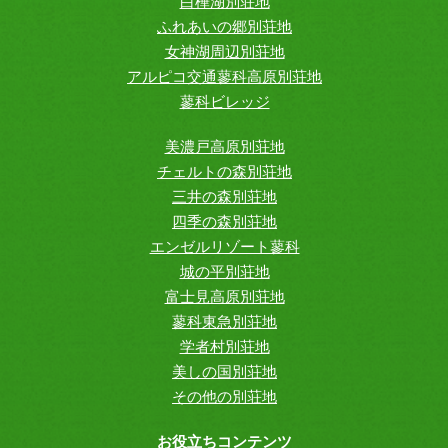
白樺湖別荘地
ふれあいの郷別荘地
女神湖周辺別荘地
アルピコ交通蓼科高原別荘地
蓼科ビレッジ
美濃戸高原別荘地
チェルトの森別荘地
三井の森別荘地
四季の森別荘地
エンゼルリゾート蓼科
城の平別荘地
富士見高原別荘地
蓼科東急別荘地
学者村別荘地
美しの国別荘地
その他の別荘地
お役立ちコンテンツ