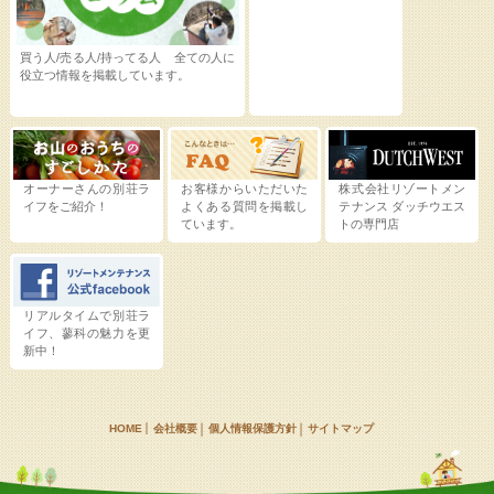
買う人/売る人/持ってる人 全ての人に
役立つ情報を掲載しています。
オーナーさんの別荘ラ
お客様からいただいた
株式会社リゾートメン
イフをご紹介！
よくある質問を掲載し
テナンス
ダッチウエス
ています。
トの専門店
リアルタイムで別荘ラ
イフ、蓼科の魅力を更
新中！
HOME
会社概要
個人情報保護方針
サイトマップ