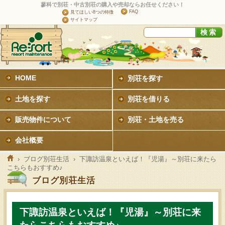
蓼科で別荘・中古別荘の購入や売却ならお任せください！
FAQ
見てほしい8つの特徴
サイトマップ
HOME
別荘を探す
土地を探す
別荘を借りる
販売物件について
別荘・土地を売る
会社概要
›
ブログ別荘生活
› 下諏訪温泉といえば！『児湯』～別荘に来たら
こちらもおすすめ♪
ブログ別荘生活
下諏訪温泉といえば！『児湯』～別荘に来