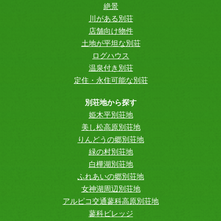
絶景
川がある別荘
店舗向け物件
土地が平坦な別荘
ログハウス
温泉付き別荘
定住・永住可能な別荘
別荘地から探す
姫木平別荘地
美し松高原別荘地
りんどうの郷別荘地
緑の村別荘地
白樺湖別荘地
ふれあいの郷別荘地
女神湖周辺別荘地
アルピコ交通蓼科高原別荘地
蓼科ビレッジ