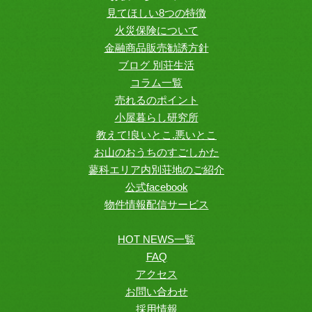
見てほしい8つの特徴
火災保険について
金融商品販売勧誘方針
ブログ 別荘生活
コラム一覧
売れるのポイント
小屋暮らし研究所
教えて!良いとこ.悪いとこ
お山のおうちのすごしかた
蓼科エリア内別荘地のご紹介
公式facebook
物件情報配信サービス
HOT NEWS一覧
FAQ
アクセス
お問い合わせ
採用情報