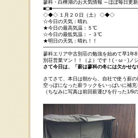
蓼科・白樺湖のお天気情報 ～ほぼ毎日更
■□■━━━━━━━━━━━━━━━━
◇◆◇ １月２０日（土） ◇◆◇
☆今日の天気：晴れ
★今日の最高気温：５℃
☆今日の最低気温：－３℃
★明日の天気：晴れ！！
━━━━━━━━━━━━━━━━━━━━ 20
蓼科エリア中古別荘の勉強を始めて早1年
別荘営業マン！！（よ）です！(・ω・)ノ
さて今日は、「薪は蓼科の冬には欠かせな
さてさて、本日は朝から、自社で使う薪の補充で
空っぽになった薪ラックをいっぱいに補充
（ちなみに写真は前回薪運びを行った1/