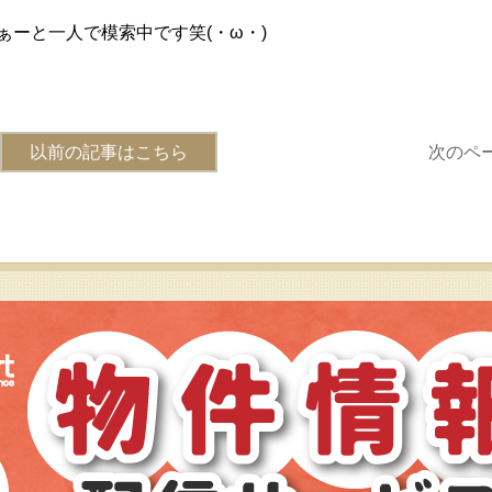
ーと一人で模索中です笑(・ω・)
以前の記事はこちら
次のペ