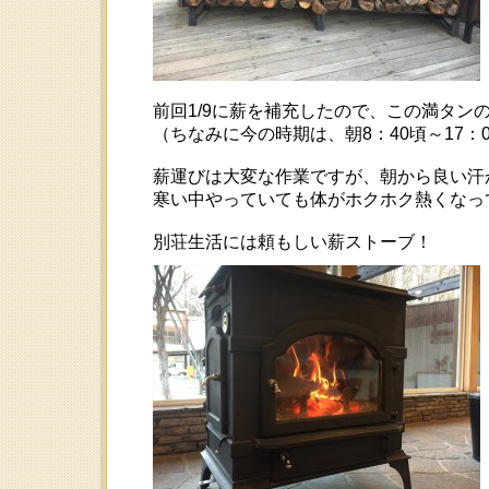
前回1/9に薪を補充したので、この満タン
（ちなみに今の時期は、朝8：40頃～17：
薪運びは大変な作業ですが、朝から良い汗が流
寒い中やっていても体がホクホク熱くなっ
別荘生活には頼もしい薪ストーブ！