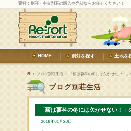
蓼科で別荘・中古別荘の購入や売却ならお任せください！
HOME
別荘を探す
土地を
›
ブログ別荘生活
› 「薪は蓼科の冬には欠かせない！」
ブログ別荘生活
「薪は蓼科の冬には欠かせない！」
2018年01月20日