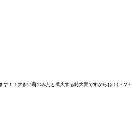
す！！大きい薪のみだと着火する時大変ですからね！( ・∀・)