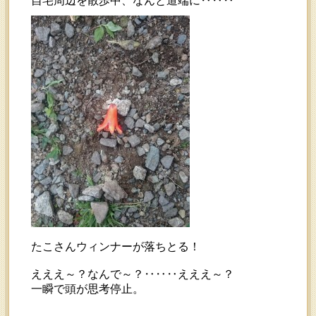
自宅周辺を散歩中、なんと道端に‥‥‥
たこさんウィンナーが落ちとる！
えええ～？なんで～？‥‥‥えええ～？
一瞬で頭が思考停止。