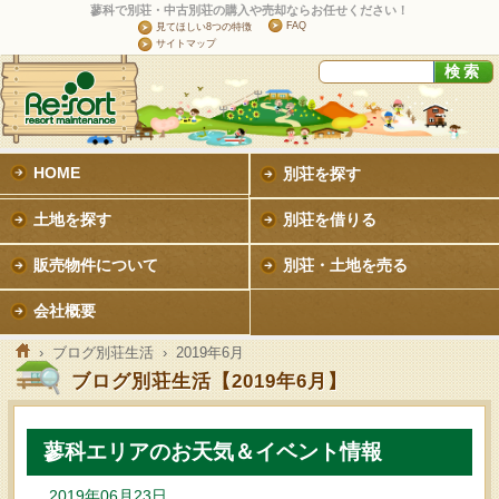
蓼科で別荘・中古別荘の購入や売却ならお任せください！
FAQ
見てほしい8つの特徴
サイトマップ
HOME
別荘を探す
土地を探す
別荘を借りる
販売物件について
別荘・土地を売る
会社概要
›
ブログ別荘生活
› 2019年6月
ブログ別荘生活【2019年6月】
蓼科エリアのお天気＆イベント情報
2019年06月23日