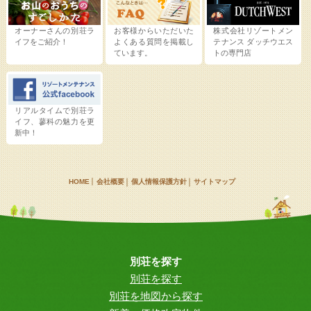
オーナーさんの別荘ラ
お客様からいただいた
株式会社リゾートメン
イフをご紹介！
よくある質問を掲載し
テナンス
ダッチウエス
ています。
トの専門店
リアルタイムで別荘ラ
イフ、蓼科の魅力を更
新中！
HOME
会社概要
個人情報保護方針
サイトマップ
別荘を探す
別荘を探す
別荘を地図から探す