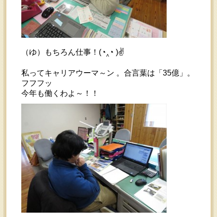
（ゆ）もちろん仕事！(◔‸◔ )✌
私ってキャリアウーマ～ン 。合言葉は「35億」。
フフフッ
今年も働くわよ～！！