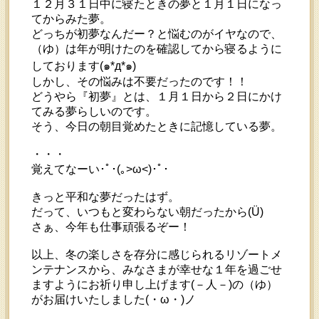
１２月３１日中に寝たときの夢と１月１日になっ
てからみた夢。
どっちが初夢なんだー？と悩むのがイヤなので、
（ゆ）は年が明けたのを確認してから寝るように
しております(๑*д*๑)
しかし、その悩みは不要だったのです！！
どうやら『初夢』とは、１月１日から２日にかけ
てみる夢らしいのです。
そう、今日の朝目覚めたときに記憶している夢。
・・・
覚えてなーい･ﾟ･(｡>ω<)･ﾟ･
きっと平和な夢だったはず。
だって、いつもと変わらない朝だったから(Ü)
さぁ、今年も仕事頑張るぞー！
以上、冬の楽しさを存分に感じられるリゾートメ
ンテナンスから、みなさまが幸せな１年を過ごせ
ますようにお祈り申し上げます(－人－)の（ゆ）
がお届けいたしました(・ω・)ノ