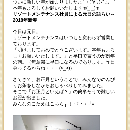
ついに新しい年が始まりました｡:.ﾟヽ(´∀`｡)ﾉﾟ.:｡ ゜
本年もよろしくお願いいたしますm(_ _)m
リゾートメンテナンス社員による元日の語らい～
2018年新春
今日は元日。
リゾートメンテナンスはいつもと変わらず営業し
ております。
「明けましておめでとうございます。本年もよろ
しくお願いいたします。」と早口で言うのが例年
の朝。（無意識に早口になるのであります。昨日
会ってるからね・・・(>_<)）
さてさて、お正月ということで、みんなでのんび
りお茶をしながらおしゃべりしてみました。
そこで「お正月といえば？」の簡単そうで難しい
お題が出ました。
みんなのこたえはこちら┌（・Σ・）┘≡