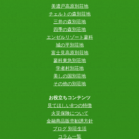
美濃戸高原別荘地
チェルトの森別荘地
三井の森別荘地
四季の森別荘地
エンゼルリゾート蓼科
城の平別荘地
富士見高原別荘地
蓼科東急別荘地
学者村別荘地
美しの国別荘地
その他の別荘地
お役立ちコンテンツ
見てほしい8つの特徴
火災保険について
金融商品販売勧誘方針
ブログ 別荘生活
コラム一覧