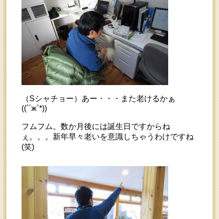
（Sシャチョー）あー・・・また老けるかぁ
((´´ж`*))
フムフム。数か月後には誕生日ですからね
ぇ。。。新年早々老いを意識しちゃうわけですね
(笑)