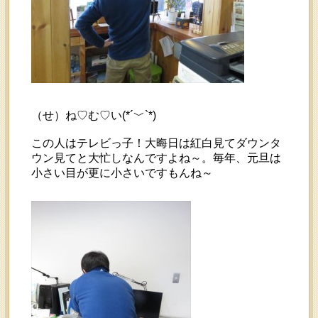
（せ）ね♡む♡い(*´﹀`*)
この人はテレビっ子！大晦日は紅白見てダウンタ
ウン見てと大忙しなんですよね～。毎年、元旦は
小さい目が更に小さいですもんね～