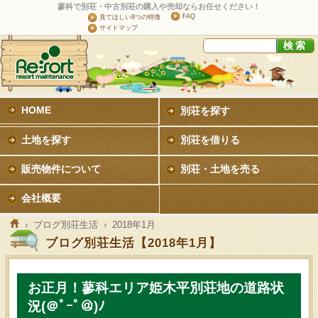
蓼科で別荘・中古別荘の購入や売却ならお任せください！
FAQ
見てほしい8つの特徴
サイトマップ
HOME
別荘を探す
土地を探す
別荘を借りる
販売物件について
別荘・土地を売る
会社概要
›
ブログ別荘生活
› 2018年1月
ブログ別荘生活【2018年1月】
お正月！蓼科エリア姫木平別荘地の道路状
況(＠ﾟｰﾟ＠)ﾉ