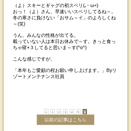
（よ）スキーとギャグの初スベリ(｡･ ω<)ゞ
おっ！（よ）さん、早速いいスベリしてるね～。
冬の寒さに負けない「おサム～イ」のよろしくね
～(笑)
うん、みんなの性格が出てる。
載っていない人は本日お休みで～す。きっと食っ
ちゃ寝×３してると思いま～す(^o^)
こんな感じですが、
「本年もご愛顧の程お願い申し上げます。」Byリ
ゾートメンテナンス社員
«
1
2
3
4
5
6
以前の記事はこちら