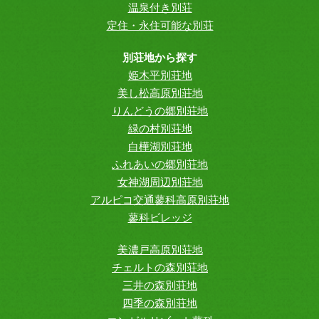
温泉付き別荘
定住・永住可能な別荘
別荘地から探す
姫木平別荘地
美し松高原別荘地
りんどうの郷別荘地
緑の村別荘地
白樺湖別荘地
ふれあいの郷別荘地
女神湖周辺別荘地
アルピコ交通蓼科高原別荘地
蓼科ビレッジ
美濃戸高原別荘地
チェルトの森別荘地
三井の森別荘地
四季の森別荘地