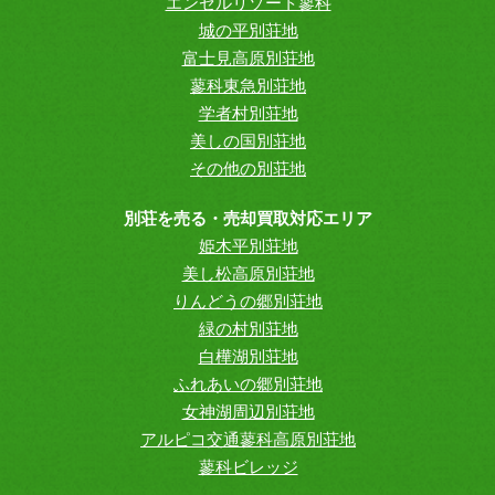
エンゼルリゾート蓼科
城の平別荘地
富士見高原別荘地
蓼科東急別荘地
学者村別荘地
美しの国別荘地
その他の別荘地
別荘を売る・売却買取対応エリア
姫木平別荘地
美し松高原別荘地
りんどうの郷別荘地
緑の村別荘地
白樺湖別荘地
ふれあいの郷別荘地
女神湖周辺別荘地
アルピコ交通蓼科高原別荘地
蓼科ビレッジ