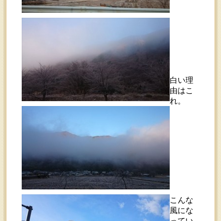
白い理
由はこ
れ。
こんな
風にな
ってい