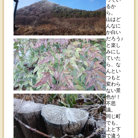
るか
ら。
山はど
んなに
か白い
だろう♪
と楽し
みにし
ていた
ら、な
んとい
つもと
変わら
ない景
色が！
不思
議。
同じ町
でも、
上と下
で違う