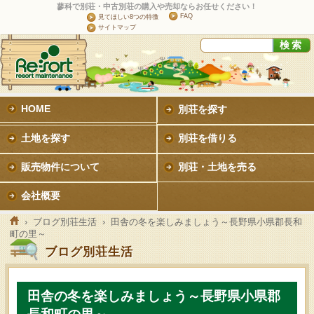
蓼科で別荘・中古別荘の購入や売却ならお任せください！
FAQ
見てほしい8つの特徴
サイトマップ
HOME
別荘を探す
土地を探す
別荘を借りる
販売物件について
別荘・土地を売る
会社概要
›
ブログ別荘生活
› 田舎の冬を楽しみましょう～長野県小県郡長和
町の里～
ブログ別荘生活
田舎の冬を楽しみましょう～長野県小県郡