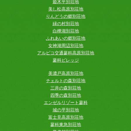
姫木平別荘地
美し松高原別荘地
りんどうの郷別荘地
緑の村別荘地
白樺湖別荘地
ふれあいの郷別荘地
女神湖周辺別荘地
アルピコ交通蓼科高原別荘地
蓼科ビレッジ
美濃戸高原別荘地
チェルトの森別荘地
三井の森別荘地
四季の森別荘地
エンゼルリゾート蓼科
城の平別荘地
富士見高原別荘地
蓼科東急別荘地