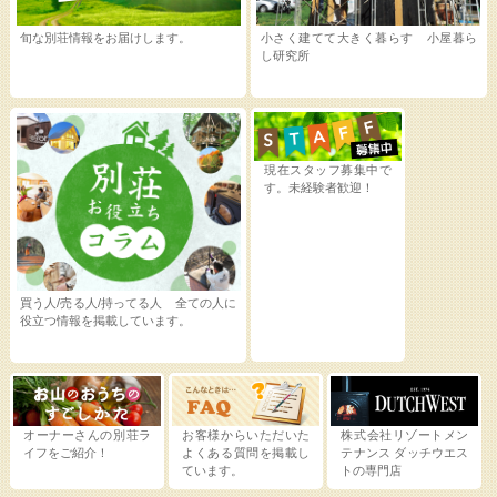
旬な別荘情報をお届けします。
小さく建てて大きく暮らす 小屋暮ら
し研究所
現在スタッフ募集中で
す。未経験者歓迎！
買う人/売る人/持ってる人 全ての人に
役立つ情報を掲載しています。
オーナーさんの別荘ラ
お客様からいただいた
株式会社リゾートメン
イフをご紹介！
よくある質問を掲載し
テナンス
ダッチウエス
ています。
トの専門店