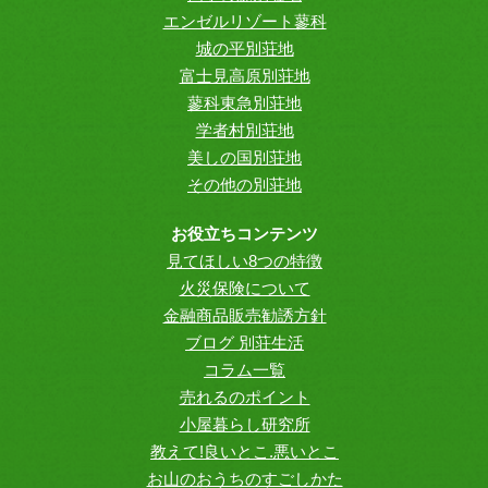
エンゼルリゾート蓼科
城の平別荘地
富士見高原別荘地
蓼科東急別荘地
学者村別荘地
美しの国別荘地
その他の別荘地
お役立ちコンテンツ
見てほしい8つの特徴
火災保険について
金融商品販売勧誘方針
ブログ 別荘生活
コラム一覧
売れるのポイント
小屋暮らし研究所
教えて!良いとこ.悪いとこ
お山のおうちのすごしかた