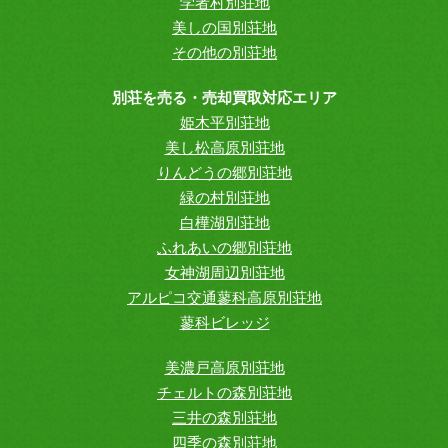
学者村別荘地
美しの国別荘地
その他の別荘地
別荘を売る・売却買取対応エリア
姫木平別荘地
美し松高原別荘地
りんどうの郷別荘地
緑の村別荘地
白樺湖別荘地
ふれあいの郷別荘地
女神湖周辺別荘地
アルピコ交通蓼科高原別荘地
蓼科ビレッジ
美濃戸高原別荘地
チェルトの森別荘地
三井の森別荘地
四季の森別荘地