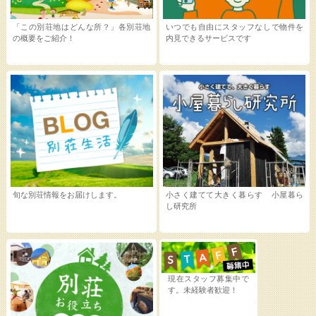
「この別荘地はどんな所？」各別荘地
いつでも自由にスタッフなしで物件を
の概要をご紹介！
内見できるサービスです
旬な別荘情報をお届けします。
小さく建てて大きく暮らす 小屋暮ら
し研究所
現在スタッフ募集中で
す。未経験者歓迎！