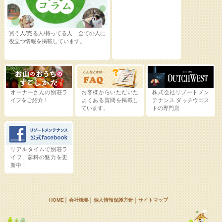
買う人/売る人/持ってる人 全ての人に
役立つ情報を掲載しています。
オーナーさんの別荘ラ
お客様からいただいた
株式会社リゾートメン
イフをご紹介！
よくある質問を掲載し
テナンス
ダッチウエス
ています。
トの専門店
リアルタイムで別荘ラ
イフ、蓼科の魅力を更
新中！
HOME
会社概要
個人情報保護方針
サイトマップ