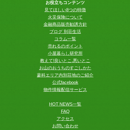
お役立ちコンテンツ
見てほしい8つの特徴
火災保険について
金融商品販売勧誘方針
ブログ 別荘生活
コラム一覧
売れるのポイント
小屋暮らし研究所
教えて!良いとこ.悪いとこ
お山のおうちのすごしかた
蓼科エリア内別荘地のご紹介
公式facebook
物件情報配信サービス
HOT NEWS一覧
FAQ
アクセス
お問い合わせ