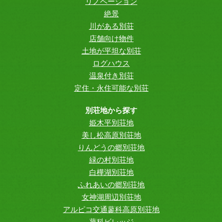
リノベーション
絶景
川がある別荘
店舗向け物件
土地が平坦な別荘
ログハウス
温泉付き別荘
定住・永住可能な別荘
別荘地から探す
姫木平別荘地
美し松高原別荘地
りんどうの郷別荘地
緑の村別荘地
白樺湖別荘地
ふれあいの郷別荘地
女神湖周辺別荘地
アルピコ交通蓼科高原別荘地
蓼科ビレッジ