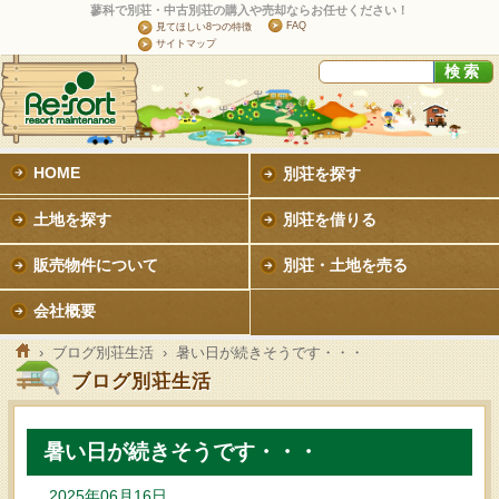
蓼科で別荘・中古別荘の購入や売却ならお任せください！
FAQ
見てほしい8つの特徴
サイトマップ
HOME
別荘を探す
土地を探す
別荘を借りる
販売物件について
別荘・土地を売る
会社概要
›
ブログ別荘生活
› 暑い日が続きそうです・・・
ブログ別荘生活
暑い日が続きそうです・・・
2025年06月16日