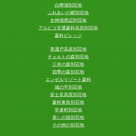
白樺湖別荘地
ふれあいの郷別荘地
女神湖周辺別荘地
アルピコ交通蓼科高原別荘地
蓼科ビレッジ
美濃戸高原別荘地
チェルトの森別荘地
三井の森別荘地
四季の森別荘地
エンゼルリゾート蓼科
城の平別荘地
富士見高原別荘地
蓼科東急別荘地
学者村別荘地
美しの国別荘地
その他の別荘地