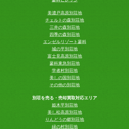
美濃戸高原別荘地
チェルトの森別荘地
三井の森別荘地
四季の森別荘地
エンゼルリゾート蓼科
城の平別荘地
富士見高原別荘地
蓼科東急別荘地
学者村別荘地
美しの国別荘地
その他の別荘地
別荘を売る・売却買取対応エリア
姫木平別荘地
美し松高原別荘地
りんどうの郷別荘地
緑の村別荘地