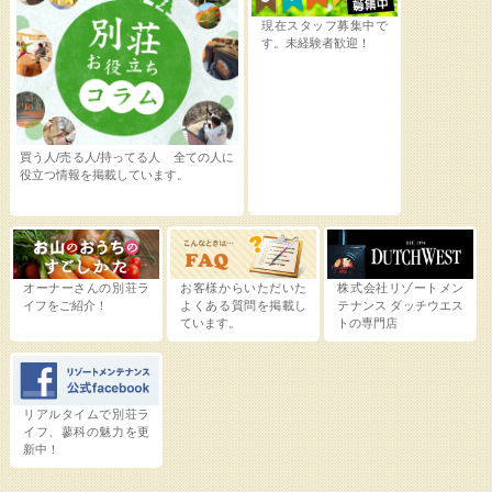
現在スタッフ募集中で
す。未経験者歓迎！
買う人/売る人/持ってる人 全ての人に
役立つ情報を掲載しています。
オーナーさんの別荘ラ
お客様からいただいた
株式会社リゾートメン
イフをご紹介！
よくある質問を掲載し
テナンス
ダッチウエス
ています。
トの専門店
リアルタイムで別荘ラ
イフ、蓼科の魅力を更
新中！