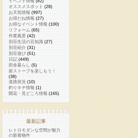
イベント情報
(82)
オススメスポット
(28)
お天気情報
(997)
お得だね情報
(27)
お得なイベント情報
(100)
リフォーム
(65)
作業風景
(42)
別荘生活の豆知識
(27)
別荘紹介
(31)
別荘遊び
(51)
日記
(449)
田舎暮らし
(5)
薪ストーブを楽しもう！
(38)
道路状況
(10)
釣りキチ情報
(1)
開花・見どころ情報
(165)
最新記事
レトロモダンな空間が魅力
の新着物件