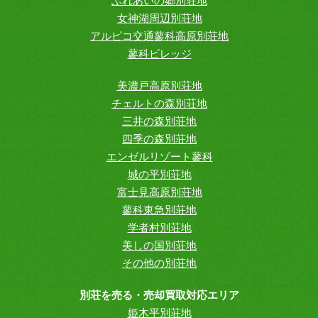
ふれあいの郷別荘地
女神湖周辺別荘地
アルピコ交通蓼科高原別荘地
蓼科ビレッジ
美濃戸高原別荘地
チェルトの森別荘地
三井の森別荘地
四季の森別荘地
エンゼルリゾート蓼科
城の平別荘地
富士見高原別荘地
蓼科東急別荘地
学者村別荘地
美しの国別荘地
その他の別荘地
別荘を売る・売却買取対応エリア
姫木平別荘地