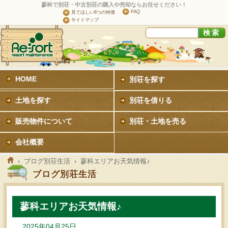
蓼科で別荘・中古別荘の購入や売却ならお任せください！
FAQ
見てほしい8つの特徴
サイトマップ
HOME
別荘を探す
土地を探す
別荘を借りる
販売物件について
別荘・土地を売る
会社概要
›
ブログ別荘生活
› 蓼科エリアお天気情報♪
ブログ別荘生活
蓼科エリアお天気情報♪
2025年04月25日