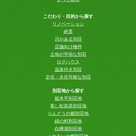
こだわり・目的から探す
リノベーション
絶景
川がある別荘
店舗向け物件
土地が平坦な別荘
ログハウス
温泉付き別荘
定住・永住可能な別荘
別荘地から探す
姫木平別荘地
美し松高原別荘地
りんどうの郷別荘地
緑の村別荘地
白樺湖別荘地