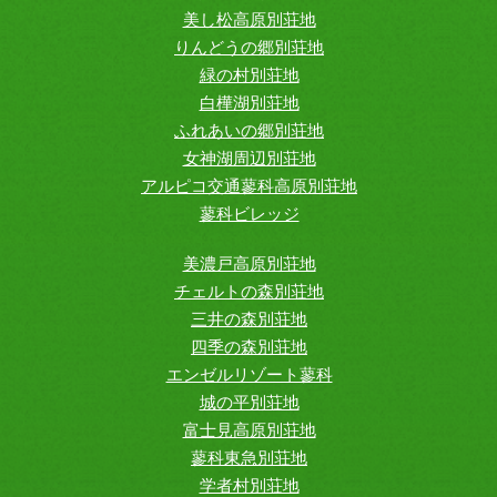
美し松高原別荘地
りんどうの郷別荘地
緑の村別荘地
白樺湖別荘地
ふれあいの郷別荘地
女神湖周辺別荘地
アルピコ交通蓼科高原別荘地
蓼科ビレッジ
美濃戸高原別荘地
チェルトの森別荘地
三井の森別荘地
四季の森別荘地
エンゼルリゾート蓼科
城の平別荘地
富士見高原別荘地
蓼科東急別荘地
学者村別荘地