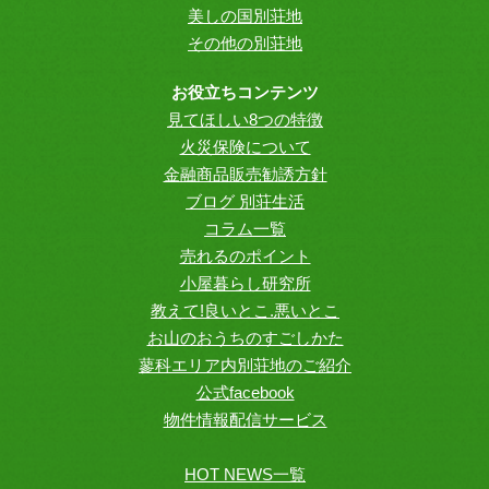
美しの国別荘地
その他の別荘地
お役立ちコンテンツ
見てほしい8つの特徴
火災保険について
金融商品販売勧誘方針
ブログ 別荘生活
コラム一覧
売れるのポイント
小屋暮らし研究所
教えて!良いとこ.悪いとこ
お山のおうちのすごしかた
蓼科エリア内別荘地のご紹介
公式facebook
物件情報配信サービス
HOT NEWS一覧