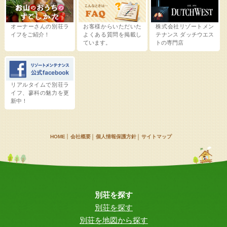
オーナーさんの別荘ラ
お客様からいただいた
株式会社リゾートメン
イフをご紹介！
よくある質問を掲載し
テナンス
ダッチウエス
ています。
トの専門店
リアルタイムで別荘ラ
イフ、蓼科の魅力を更
新中！
HOME
会社概要
個人情報保護方針
サイトマップ
別荘を探す
別荘を探す
別荘を地図から探す