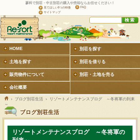
蓼科で別荘・中古別荘の購入や売却ならお任せください！
FAQ
見てほしい8つの特徴
サイトマップ
HOME
別荘を探す
土地を探す
別荘を借りる
販売物件について
別荘・土地を売る
会社概要
›
ブログ別荘生活
› リゾートメンテナンスブログ ～冬将軍の到来
～
ブログ別荘生活
リゾートメンテナンスブログ ～冬将軍の