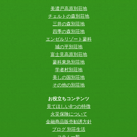
美濃戸高原別荘地
チェルトの森別荘地
三井の森別荘地
四季の森別荘地
エンゼルリゾート蓼科
城の平別荘地
富士見高原別荘地
蓼科東急別荘地
学者村別荘地
美しの国別荘地
その他の別荘地
お役立ちコンテンツ
見てほしい8つの特徴
火災保険について
金融商品販売勧誘方針
ブログ 別荘生活
コラム一覧