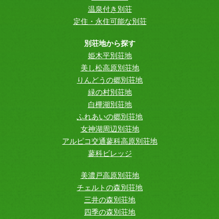
温泉付き別荘
定住・永住可能な別荘
別荘地から探す
姫木平別荘地
美し松高原別荘地
りんどうの郷別荘地
緑の村別荘地
白樺湖別荘地
ふれあいの郷別荘地
女神湖周辺別荘地
アルピコ交通蓼科高原別荘地
蓼科ビレッジ
美濃戸高原別荘地
チェルトの森別荘地
三井の森別荘地
四季の森別荘地