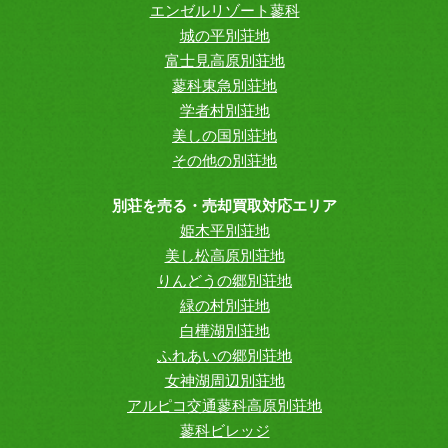
エンゼルリゾート蓼科
城の平別荘地
富士見高原別荘地
蓼科東急別荘地
学者村別荘地
美しの国別荘地
その他の別荘地
別荘を売る・売却買取対応エリア
姫木平別荘地
美し松高原別荘地
りんどうの郷別荘地
緑の村別荘地
白樺湖別荘地
ふれあいの郷別荘地
女神湖周辺別荘地
アルピコ交通蓼科高原別荘地
蓼科ビレッジ