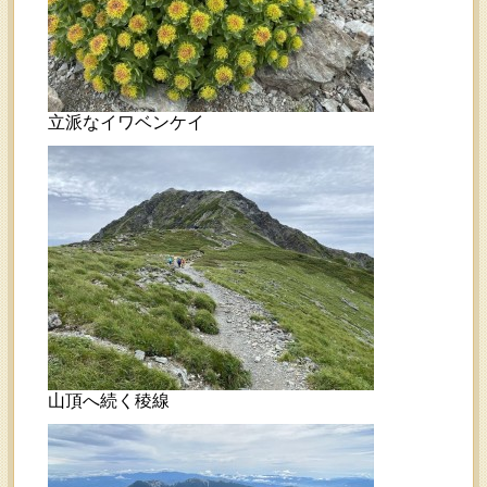
立派なイワベンケイ
山頂へ続く稜線