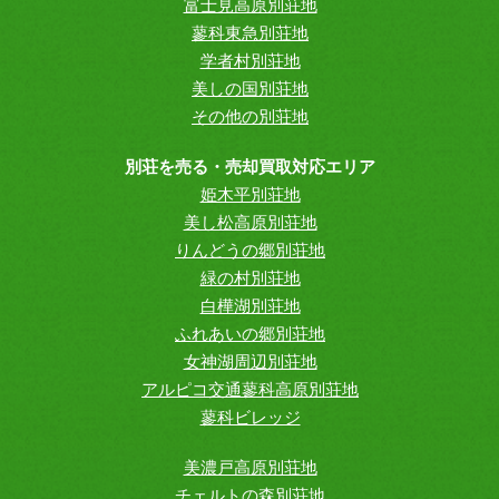
富士見高原別荘地
蓼科東急別荘地
学者村別荘地
美しの国別荘地
その他の別荘地
別荘を売る・売却買取対応エリア
姫木平別荘地
美し松高原別荘地
りんどうの郷別荘地
緑の村別荘地
白樺湖別荘地
ふれあいの郷別荘地
女神湖周辺別荘地
アルピコ交通蓼科高原別荘地
蓼科ビレッジ
美濃戸高原別荘地
チェルトの森別荘地