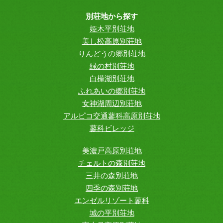
別荘地から探す
姫木平別荘地
美し松高原別荘地
りんどうの郷別荘地
緑の村別荘地
白樺湖別荘地
ふれあいの郷別荘地
女神湖周辺別荘地
アルピコ交通蓼科高原別荘地
蓼科ビレッジ
美濃戸高原別荘地
チェルトの森別荘地
三井の森別荘地
四季の森別荘地
エンゼルリゾート蓼科
城の平別荘地