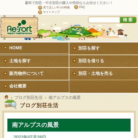
蓼科で別荘・中古別荘の購入や売却ならお任せください！
FAQ
見てほしい8つの特徴
サイトマップ
HOME
別荘を探す
土地を探す
別荘を借りる
販売物件について
別荘・土地を売る
会社概要
›
ブログ別荘生活
› 南アルプスの風景
ブログ別荘生活
南アルプスの風景
2022年07月28日