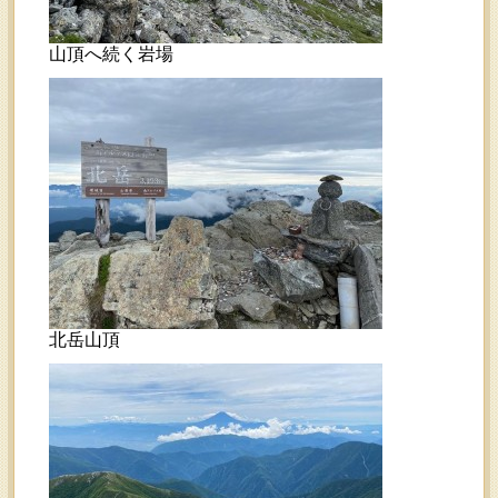
山頂へ続く岩場
北岳山頂