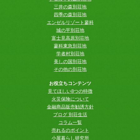
三井の森別荘地
四季の森別荘地
エンゼルリゾート蓼科
城の平別荘地
富士見高原別荘地
蓼科東急別荘地
学者村別荘地
美しの国別荘地
その他の別荘地
お役立ちコンテンツ
見てほしい8つの特徴
火災保険について
金融商品販売勧誘方針
ブログ 別荘生活
コラム一覧
売れるのポイント
小屋暮らし研究所