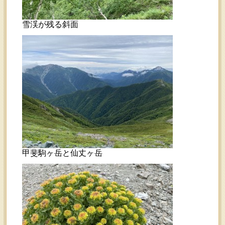
雪渓が残る斜面
甲斐駒ヶ岳と仙丈ヶ岳