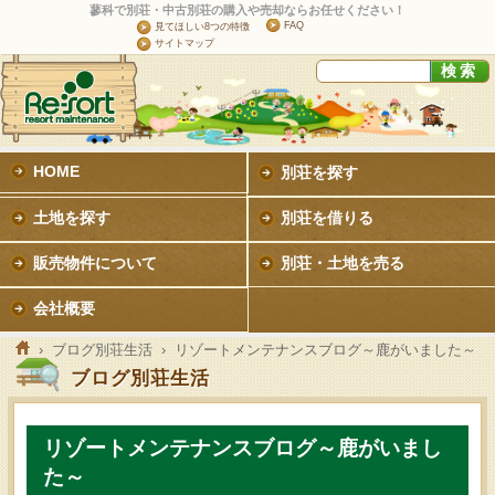
蓼科で別荘・中古別荘の購入や売却ならお任せください！
FAQ
見てほしい8つの特徴
サイトマップ
HOME
別荘を探す
土地を探す
別荘を借りる
販売物件について
別荘・土地を売る
会社概要
›
ブログ別荘生活
› リゾートメンテナンスブログ～鹿がいました～
ブログ別荘生活
リゾートメンテナンスブログ～鹿がいまし
た～