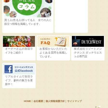
買う人/売る人/持ってる人 全ての人に
役立つ情報を掲載しています。
オーナーさんの別荘ラ
お客様からいただいた
株式会社リゾートメン
イフをご紹介！
よくある質問を掲載し
テナンス
ダッチウエス
ています。
トの専門店
リアルタイムで別荘ラ
イフ、蓼科の魅力を更
新中！
HOME
会社概要
個人情報保護方針
サイトマップ