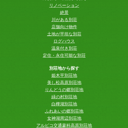
リノベーション
絶景
川がある別荘
店舗向け物件
土地が平坦な別荘
ログハウス
温泉付き別荘
定住・永住可能な別荘
別荘地から探す
姫木平別荘地
美し松高原別荘地
りんどうの郷別荘地
緑の村別荘地
白樺湖別荘地
ふれあいの郷別荘地
女神湖周辺別荘地
アルピコ交通蓼科高原別荘地