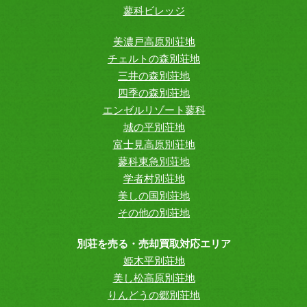
蓼科ビレッジ
美濃戸高原別荘地
チェルトの森別荘地
三井の森別荘地
四季の森別荘地
エンゼルリゾート蓼科
城の平別荘地
富士見高原別荘地
蓼科東急別荘地
学者村別荘地
美しの国別荘地
その他の別荘地
別荘を売る・売却買取対応エリア
姫木平別荘地
美し松高原別荘地
りんどうの郷別荘地