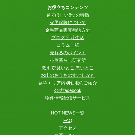
お役立ちコンテンツ
見てほしい8つの特徴
火災保険について
金融商品販売勧誘方針
ブログ 別荘生活
コラム一覧
売れるのポイント
小屋暮らし研究所
教えて!良いとこ.悪いとこ
お山のおうちのすごしかた
蓼科エリア内別荘地のご紹介
公式facebook
物件情報配信サービス
HOT NEWS一覧
FAQ
アクセス