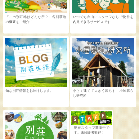
「この別荘地はどんな所？」各別荘地
いつでも自由にスタッフなしで物件を
の概要をご紹介！
内見できるサービスです
旬な別荘情報をお届けします。
小さく建てて大きく暮らす 小屋暮ら
し研究所
現在スタッフ募集中で
す。未経験者歓迎！