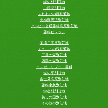
緑の村別荘地
白樺湖別荘地
ふれあいの郷別荘地
女神湖周辺別荘地
アルピコ交通蓼科高原別荘地
蓼科ビレッジ
美濃戸高原別荘地
チェルトの森別荘地
三井の森別荘地
四季の森別荘地
エンゼルリゾート蓼科
城の平別荘地
富士見高原別荘地
蓼科東急別荘地
学者村別荘地
美しの国別荘地
その他の別荘地