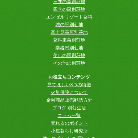
三井の森別荘地
四季の森別荘地
エンゼルリゾート蓼科
城の平別荘地
富士見高原別荘地
蓼科東急別荘地
学者村別荘地
美しの国別荘地
その他の別荘地
お役立ちコンテンツ
見てほしい8つの特徴
火災保険について
金融商品販売勧誘方針
ブログ 別荘生活
コラム一覧
売れるのポイント
小屋暮らし研究所