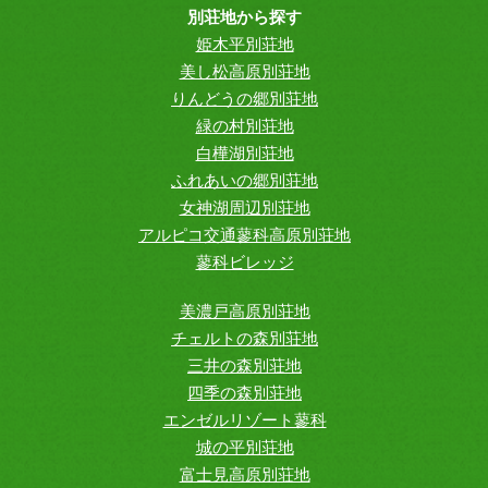
別荘地から探す
姫木平別荘地
美し松高原別荘地
りんどうの郷別荘地
緑の村別荘地
白樺湖別荘地
ふれあいの郷別荘地
女神湖周辺別荘地
アルピコ交通蓼科高原別荘地
蓼科ビレッジ
美濃戸高原別荘地
チェルトの森別荘地
三井の森別荘地
四季の森別荘地
エンゼルリゾート蓼科
城の平別荘地
富士見高原別荘地