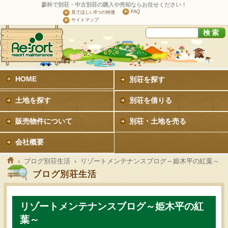
蓼科で別荘・中古別荘の購入や売却ならお任せください！
FAQ
見てほしい8つの特徴
サイトマップ
HOME
別荘を探す
土地を探す
別荘を借りる
販売物件について
別荘・土地を売る
会社概要
›
ブログ別荘生活
› リゾートメンテナンスブログ～姫木平の紅葉～
ブログ別荘生活
リゾートメンテナンスブログ～姫木平の紅
葉～