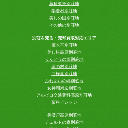
蓼科東急別荘地
学者村別荘地
美しの国別荘地
その他の別荘地
別荘を売る・売却買取対応エリア
姫木平別荘地
美し松高原別荘地
りんどうの郷別荘地
緑の村別荘地
白樺湖別荘地
ふれあいの郷別荘地
女神湖周辺別荘地
アルピコ交通蓼科高原別荘地
蓼科ビレッジ
美濃戸高原別荘地
チェルトの森別荘地