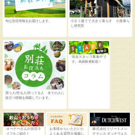
旬な別荘情報をお届けします。
小さく建てて大きく暮らす 小屋暮ら
し研究所
現在スタッフ募集中で
す。未経験者歓迎！
買う人/売る人/持ってる人 全ての人に
役立つ情報を掲載しています。
オーナーさんの別荘ラ
お客様からいただいた
株式会社リゾートメン
イフをご紹介！
よくある質問を掲載し
テナンス
ダッチウエス