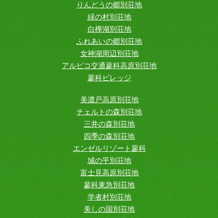
りんどうの郷別荘地
緑の村別荘地
白樺湖別荘地
ふれあいの郷別荘地
女神湖周辺別荘地
アルピコ交通蓼科高原別荘地
蓼科ビレッジ
美濃戸高原別荘地
チェルトの森別荘地
三井の森別荘地
四季の森別荘地
エンゼルリゾート蓼科
城の平別荘地
富士見高原別荘地
蓼科東急別荘地
学者村別荘地
美しの国別荘地