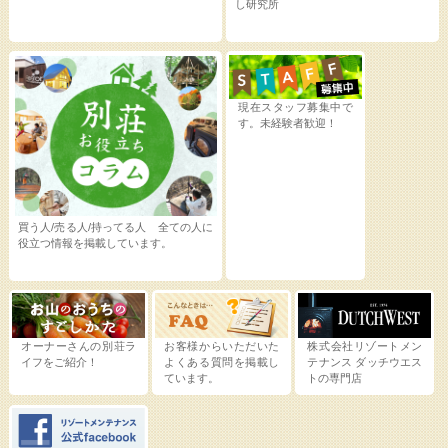
し研究所
現在スタッフ募集中で
す。未経験者歓迎！
買う人/売る人/持ってる人 全ての人に
役立つ情報を掲載しています。
オーナーさんの別荘ラ
お客様からいただいた
株式会社リゾートメン
イフをご紹介！
よくある質問を掲載し
テナンス
ダッチウエス
ています。
トの専門店