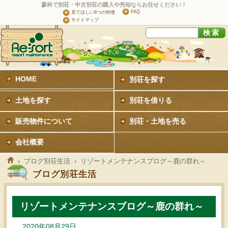
蓼科で別荘・中古別荘の購入や売却ならお任せください！
FAQ
見てほしい8つの特徴
サイトマップ
HOME
別荘を探す
土地を探す
別荘を借りる
販売物件について
別荘・土地を売る
会社概要
›
ブログ別荘生活
› リゾートメンテナンスブログ～鹿の群れ～
ブログ別荘生活
リゾートメンテナンスブログ～鹿の群れ～
2020年08月29日