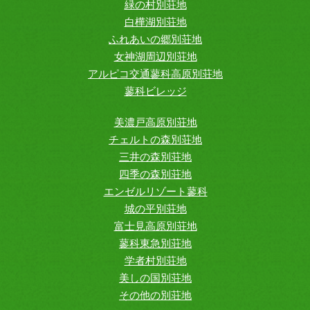
緑の村別荘地
白樺湖別荘地
ふれあいの郷別荘地
女神湖周辺別荘地
アルピコ交通蓼科高原別荘地
蓼科ビレッジ
美濃戸高原別荘地
チェルトの森別荘地
三井の森別荘地
四季の森別荘地
エンゼルリゾート蓼科
城の平別荘地
富士見高原別荘地
蓼科東急別荘地
学者村別荘地
美しの国別荘地
その他の別荘地