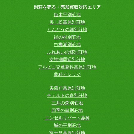
別荘を売る・売却買取対応エリア
姫木平別荘地
美し松高原別荘地
りんどうの郷別荘地
緑の村別荘地
白樺湖別荘地
ふれあいの郷別荘地
女神湖周辺別荘地
アルピコ交通蓼科高原別荘地
蓼科ビレッジ
美濃戸高原別荘地
チェルトの森別荘地
三井の森別荘地
四季の森別荘地
エンゼルリゾート蓼科
城の平別荘地
富士見高原別荘地