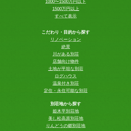
1000〜1500万円以下
1500万円以上
すべて表示
こだわり・目的から探す
リノベーション
絶景
川がある別荘
店舗向け物件
土地が平坦な別荘
ログハウス
温泉付き別荘
定住・永住可能な別荘
別荘地から探す
姫木平別荘地
美し松高原別荘地
りんどうの郷別荘地