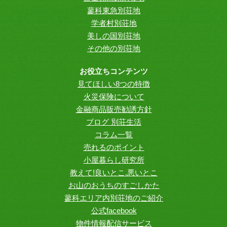
蓼科東急別荘地
学者村別荘地
美しの国別荘地
その他の別荘地
お役立ちコンテンツ
見てほしい8つの特徴
火災保険について
金融商品販売勧誘方針
ブログ 別荘生活
コラム一覧
売れるのポイント
小屋暮らし研究所
教えて!良いとこ.悪いとこ
お山のおうちのすごしかた
蓼科エリア内別荘地のご紹介
公式facebook
物件情報配信サービス