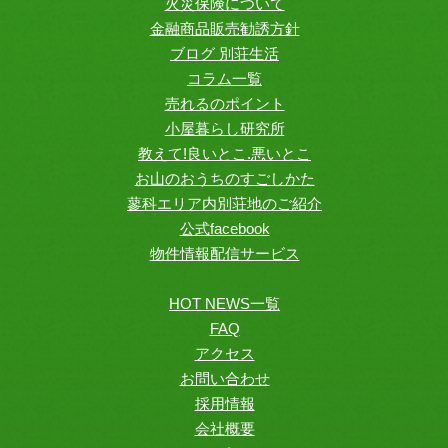
火災保険について
金融商品販売勧誘方針
ブログ 別荘生活
コラム一覧
売れるのポイント
小屋暮らし研究所
教えて!良いとこ.悪いとこ
お山のおうちのすごしかた
蓼科エリア内別荘地のご紹介
公式facebook
物件情報配信サービス
HOT NEWS一覧
FAQ
アクセス
お問い合わせ
採用情報
会社概要