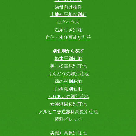
店舗向け物件
土地が平坦な別荘
ログハウス
温泉付き別荘
定住・永住可能な別荘
別荘地から探す
姫木平別荘地
美し松高原別荘地
りんどうの郷別荘地
緑の村別荘地
白樺湖別荘地
ふれあいの郷別荘地
女神湖周辺別荘地
アルピコ交通蓼科高原別荘地
蓼科ビレッジ
美濃戸高原別荘地