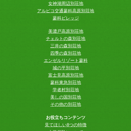
女神湖周辺別荘地
アルピコ交通蓼科高原別荘地
蓼科ビレッジ
美濃戸高原別荘地
チェルトの森別荘地
三井の森別荘地
四季の森別荘地
エンゼルリゾート蓼科
城の平別荘地
富士見高原別荘地
蓼科東急別荘地
学者村別荘地
美しの国別荘地
その他の別荘地
お役立ちコンテンツ
見てほしい8つの特徴