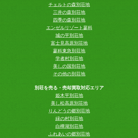
チェルトの森別荘地
三井の森別荘地
四季の森別荘地
エンゼルリゾート蓼科
城の平別荘地
富士見高原別荘地
蓼科東急別荘地
学者村別荘地
美しの国別荘地
その他の別荘地
別荘を売る・売却買取対応エリア
姫木平別荘地
美し松高原別荘地
りんどうの郷別荘地
緑の村別荘地
白樺湖別荘地
ふれあいの郷別荘地