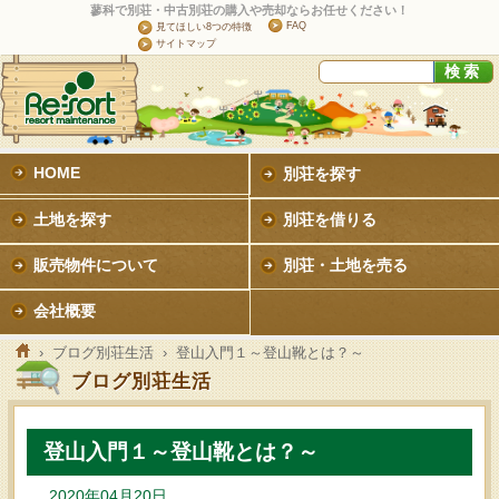
蓼科で別荘・中古別荘の購入や売却ならお任せください！
FAQ
見てほしい8つの特徴
サイトマップ
HOME
別荘を探す
土地を探す
別荘を借りる
販売物件について
別荘・土地を売る
会社概要
›
ブログ別荘生活
› 登山入門１～登山靴とは？～
ブログ別荘生活
登山入門１～登山靴とは？～
2020年04月20日