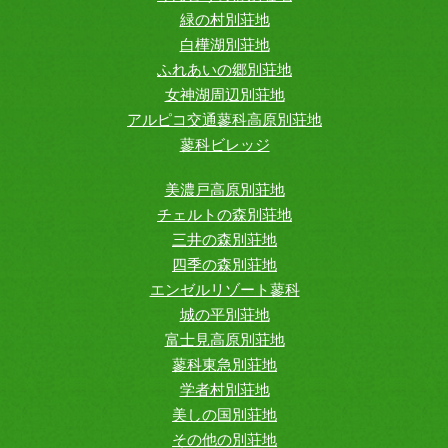
緑の村別荘地
白樺湖別荘地
ふれあいの郷別荘地
女神湖周辺別荘地
アルピコ交通蓼科高原別荘地
蓼科ビレッジ
美濃戸高原別荘地
チェルトの森別荘地
三井の森別荘地
四季の森別荘地
エンゼルリゾート蓼科
城の平別荘地
富士見高原別荘地
蓼科東急別荘地
学者村別荘地
美しの国別荘地
その他の別荘地