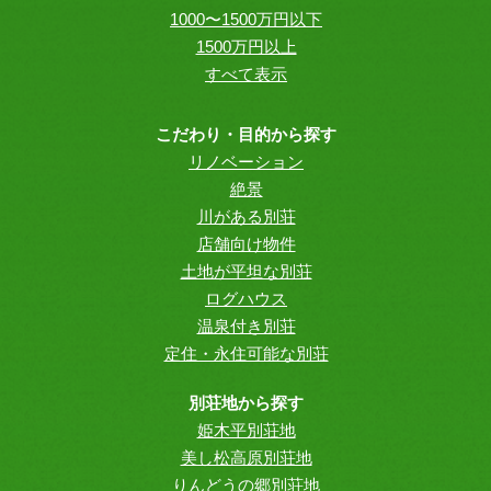
1000〜1500万円以下
1500万円以上
すべて表示
こだわり・目的から探す
リノベーション
絶景
川がある別荘
店舗向け物件
土地が平坦な別荘
ログハウス
温泉付き別荘
定住・永住可能な別荘
別荘地から探す
姫木平別荘地
美し松高原別荘地
りんどうの郷別荘地