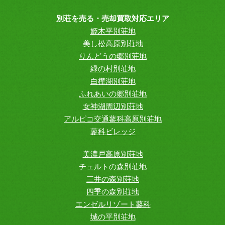
別荘を売る・売却買取対応エリア
姫木平別荘地
美し松高原別荘地
りんどうの郷別荘地
緑の村別荘地
白樺湖別荘地
ふれあいの郷別荘地
女神湖周辺別荘地
アルピコ交通蓼科高原別荘地
蓼科ビレッジ
美濃戸高原別荘地
チェルトの森別荘地
三井の森別荘地
四季の森別荘地
エンゼルリゾート蓼科
城の平別荘地