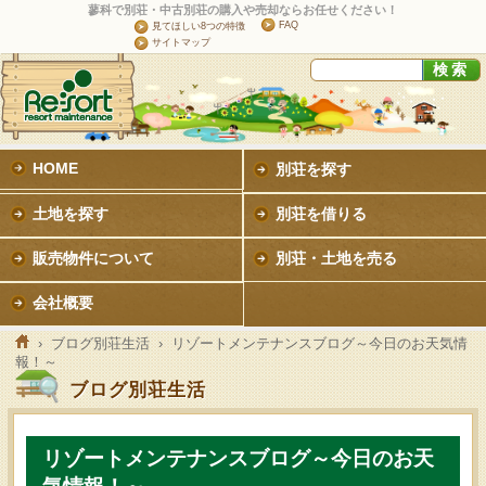
蓼科で別荘・中古別荘の購入や売却ならお任せください！
FAQ
見てほしい8つの特徴
サイトマップ
HOME
別荘を探す
土地を探す
別荘を借りる
販売物件について
別荘・土地を売る
会社概要
›
ブログ別荘生活
› リゾートメンテナンスブログ～今日のお天気情
報！～
ブログ別荘生活
リゾートメンテナンスブログ～今日のお天