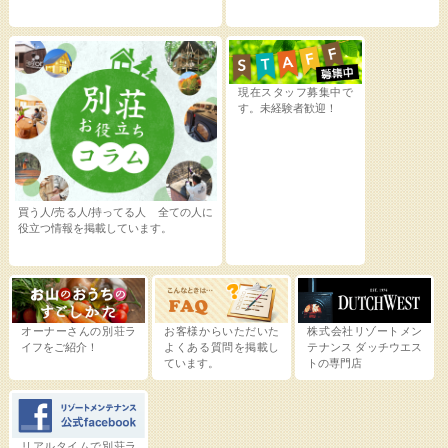
現在スタッフ募集中で
す。未経験者歓迎！
買う人/売る人/持ってる人 全ての人に
役立つ情報を掲載しています。
オーナーさんの別荘ラ
お客様からいただいた
株式会社リゾートメン
イフをご紹介！
よくある質問を掲載し
テナンス
ダッチウエス
ています。
トの専門店
リアルタイムで別荘ラ