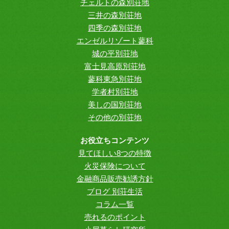
チェルトの森別荘地
三井の森別荘地
四季の森別荘地
エンゼルリゾート蓼科
城の平別荘地
富士見高原別荘地
蓼科東急別荘地
学者村別荘地
美しの国別荘地
その他の別荘地
お役立ちコンテンツ
見てほしい8つの特徴
火災保険について
金融商品販売勧誘方針
ブログ 別荘生活
コラム一覧
売れるのポイント