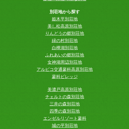
別荘地から探す
姫木平別荘地
美し松高原別荘地
りんどうの郷別荘地
緑の村別荘地
白樺湖別荘地
ふれあいの郷別荘地
女神湖周辺別荘地
アルピコ交通蓼科高原別荘地
蓼科ビレッジ
美濃戸高原別荘地
チェルトの森別荘地
三井の森別荘地
四季の森別荘地
エンゼルリゾート蓼科
城の平別荘地