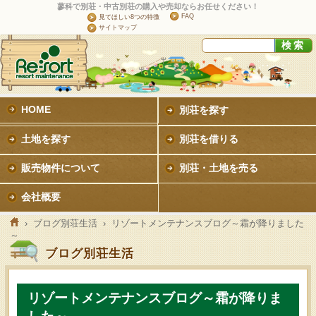
蓼科で別荘・中古別荘の購入や売却ならお任せください！
FAQ
見てほしい8つの特徴
サイトマップ
HOME
別荘を探す
土地を探す
別荘を借りる
販売物件について
別荘・土地を売る
会社概要
›
ブログ別荘生活
› リゾートメンテナンスブログ～霜が降りました
～
ブログ別荘生活
リゾートメンテナンスブログ～霜が降りま