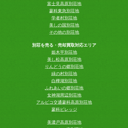
富士見高原別荘地
蓼科東急別荘地
学者村別荘地
美しの国別荘地
その他の別荘地
別荘を売る・売却買取対応エリア
姫木平別荘地
美し松高原別荘地
りんどうの郷別荘地
緑の村別荘地
白樺湖別荘地
ふれあいの郷別荘地
女神湖周辺別荘地
アルピコ交通蓼科高原別荘地
蓼科ビレッジ
美濃戸高原別荘地