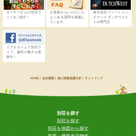
オーナーさんの別荘ラ
お客様からいただいた
株式会社リゾートメン
イフをご紹介！
よくある質問を掲載し
テナンス
ダッチウエス
ています。
トの専門店
リアルタイムで別荘ラ
イフ、蓼科の魅力を更
新中！
HOME
会社概要
個人情報保護方針
サイトマップ
別荘を探す
別荘を探す
別荘を地図から探す
新着・価格改定物件