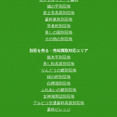
城の平別荘地
富士見高原別荘地
蓼科東急別荘地
学者村別荘地
美しの国別荘地
その他の別荘地
別荘を売る・売却買取対応エリア
姫木平別荘地
美し松高原別荘地
りんどうの郷別荘地
緑の村別荘地
白樺湖別荘地
ふれあいの郷別荘地
女神湖周辺別荘地
アルピコ交通蓼科高原別荘地
蓼科ビレッジ