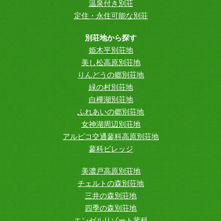
温泉付き別荘
定住・永住可能な別荘
別荘地から探す
姫木平別荘地
美し松高原別荘地
りんどうの郷別荘地
緑の村別荘地
白樺湖別荘地
ふれあいの郷別荘地
女神湖周辺別荘地
アルピコ交通蓼科高原別荘地
蓼科ビレッジ
美濃戸高原別荘地
チェルトの森別荘地
三井の森別荘地
四季の森別荘地
エンゼルリゾート蓼科