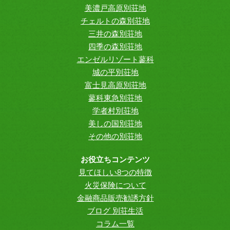
美濃戸高原別荘地
チェルトの森別荘地
三井の森別荘地
四季の森別荘地
エンゼルリゾート蓼科
城の平別荘地
富士見高原別荘地
蓼科東急別荘地
学者村別荘地
美しの国別荘地
その他の別荘地
お役立ちコンテンツ
見てほしい8つの特徴
火災保険について
金融商品販売勧誘方針
ブログ 別荘生活
コラム一覧