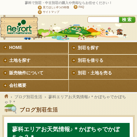
蓼科で別荘・中古別荘の購入や売却ならお任せください！
FAQ
見てほしい8つの特徴
サイトマップ
HOME
別荘を探す
土地を探す
別荘を借りる
販売物件について
別荘・土地を売る
会社概要
›
ブログ別荘生活
› 蓼科エリアお天気情報♪＊かぼちゃでかぼち
ゃ？＊
ブログ別荘生活
蓼科エリアお天気情報♪＊かぼちゃでかぼ