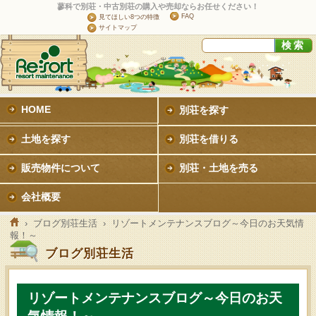
蓼科で別荘・中古別荘の購入や売却ならお任せください！
FAQ
見てほしい8つの特徴
サイトマップ
HOME
別荘を探す
土地を探す
別荘を借りる
販売物件について
別荘・土地を売る
会社概要
›
ブログ別荘生活
› リゾートメンテナンスブログ～今日のお天気情
報！～
ブログ別荘生活
リゾートメンテナンスブログ～今日のお天