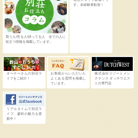
す。未経験者歓迎！
買う人/売る人/持ってる人 全ての人に
役立つ情報を掲載しています。
オーナーさんの別荘ラ
お客様からいただいた
株式会社リゾートメン
イフをご紹介！
よくある質問を掲載し
テナンス
ダッチウエス
ています。
トの専門店
リアルタイムで別荘ラ
イフ、蓼科の魅力を更
新中！