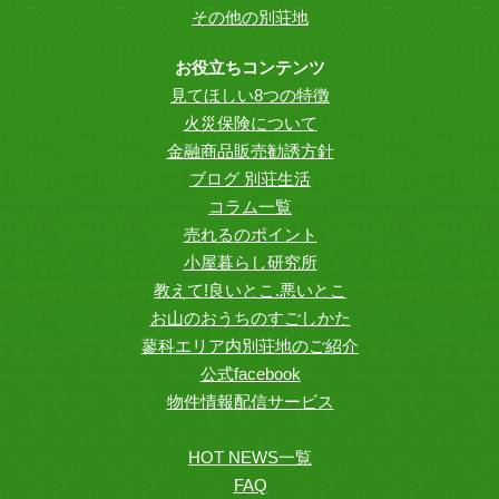
その他の別荘地
お役立ちコンテンツ
見てほしい8つの特徴
火災保険について
金融商品販売勧誘方針
ブログ 別荘生活
コラム一覧
売れるのポイント
小屋暮らし研究所
教えて!良いとこ.悪いとこ
お山のおうちのすごしかた
蓼科エリア内別荘地のご紹介
公式facebook
物件情報配信サービス
HOT NEWS一覧
FAQ