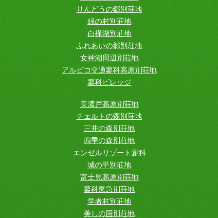
りんどうの郷別荘地
緑の村別荘地
白樺湖別荘地
ふれあいの郷別荘地
女神湖周辺別荘地
アルピコ交通蓼科高原別荘地
蓼科ビレッジ
美濃戸高原別荘地
チェルトの森別荘地
三井の森別荘地
四季の森別荘地
エンゼルリゾート蓼科
城の平別荘地
富士見高原別荘地
蓼科東急別荘地
学者村別荘地
美しの国別荘地