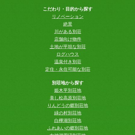
こだわり・目的から探す
リノベーション
絶景
川がある別荘
店舗向け物件
土地が平坦な別荘
ログハウス
温泉付き別荘
定住・永住可能な別荘
別荘地から探す
姫木平別荘地
美し松高原別荘地
りんどうの郷別荘地
緑の村別荘地
白樺湖別荘地
ふれあいの郷別荘地