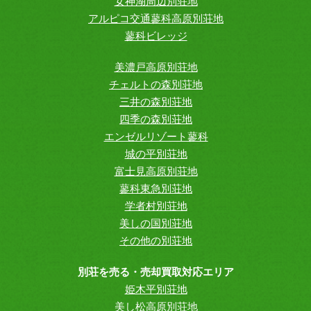
女神湖周辺別荘地
アルピコ交通蓼科高原別荘地
蓼科ビレッジ
美濃戸高原別荘地
チェルトの森別荘地
三井の森別荘地
四季の森別荘地
エンゼルリゾート蓼科
城の平別荘地
富士見高原別荘地
蓼科東急別荘地
学者村別荘地
美しの国別荘地
その他の別荘地
別荘を売る・売却買取対応エリア
姫木平別荘地
美し松高原別荘地