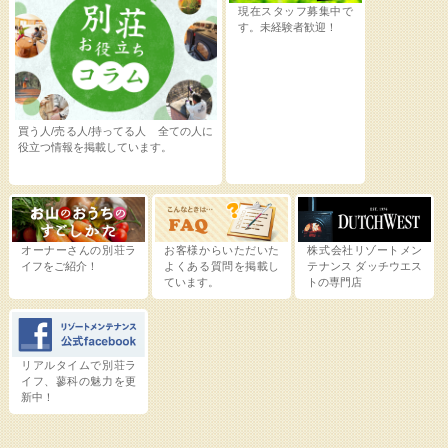
現在スタッフ募集中で
す。未経験者歓迎！
買う人/売る人/持ってる人 全ての人に
役立つ情報を掲載しています。
オーナーさんの別荘ラ
お客様からいただいた
株式会社リゾートメン
イフをご紹介！
よくある質問を掲載し
テナンス
ダッチウエス
ています。
トの専門店
リアルタイムで別荘ラ
イフ、蓼科の魅力を更
新中！