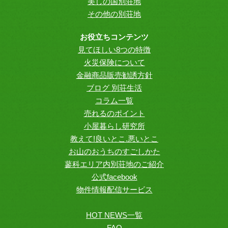
美しの国別荘地
その他の別荘地
お役立ちコンテンツ
見てほしい8つの特徴
火災保険について
金融商品販売勧誘方針
ブログ 別荘生活
コラム一覧
売れるのポイント
小屋暮らし研究所
教えて!良いとこ.悪いとこ
お山のおうちのすごしかた
蓼科エリア内別荘地のご紹介
公式facebook
物件情報配信サービス
HOT NEWS一覧
FAQ