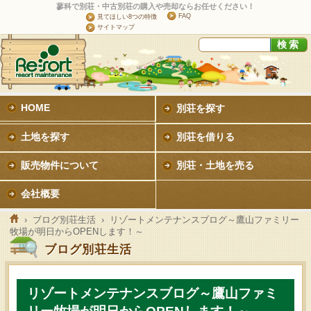
蓼科で別荘・中古別荘の購入や売却ならお任せください！
FAQ
見てほしい8つの特徴
サイトマップ
HOME
別荘を探す
土地を探す
別荘を借りる
販売物件について
別荘・土地を売る
会社概要
›
ブログ別荘生活
› リゾートメンテナンスブログ～鷹山ファミリー
牧場が明日からOPENします！～
ブログ別荘生活
リゾートメンテナンスブログ～鷹山ファミ