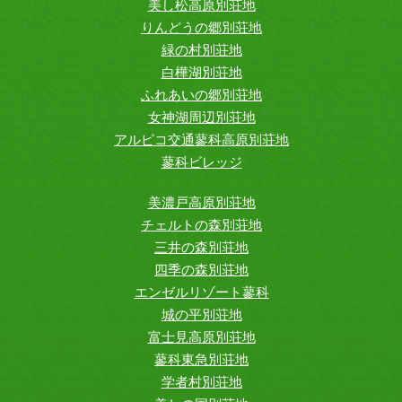
美し松高原別荘地
りんどうの郷別荘地
緑の村別荘地
白樺湖別荘地
ふれあいの郷別荘地
女神湖周辺別荘地
アルピコ交通蓼科高原別荘地
蓼科ビレッジ
美濃戸高原別荘地
チェルトの森別荘地
三井の森別荘地
四季の森別荘地
エンゼルリゾート蓼科
城の平別荘地
富士見高原別荘地
蓼科東急別荘地
学者村別荘地