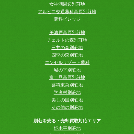
女神湖周辺別荘地
アルピコ交通蓼科高原別荘地
蓼科ビレッジ
美濃戸高原別荘地
チェルトの森別荘地
三井の森別荘地
四季の森別荘地
エンゼルリゾート蓼科
城の平別荘地
富士見高原別荘地
蓼科東急別荘地
学者村別荘地
美しの国別荘地
その他の別荘地
別荘を売る・売却買取対応エリア
姫木平別荘地