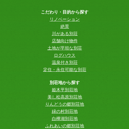
こだわり・目的から探す
リノベーション
絶景
川がある別荘
店舗向け物件
土地が平坦な別荘
ログハウス
温泉付き別荘
定住・永住可能な別荘
別荘地から探す
姫木平別荘地
美し松高原別荘地
りんどうの郷別荘地
緑の村別荘地
白樺湖別荘地
ふれあいの郷別荘地