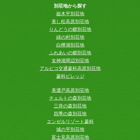
別荘地から探す
姫木平別荘地
美し松高原別荘地
りんどうの郷別荘地
緑の村別荘地
白樺湖別荘地
ふれあいの郷別荘地
女神湖周辺別荘地
アルピコ交通蓼科高原別荘地
蓼科ビレッジ
美濃戸高原別荘地
チェルトの森別荘地
三井の森別荘地
四季の森別荘地
エンゼルリゾート蓼科
城の平別荘地
富士見高原別荘地