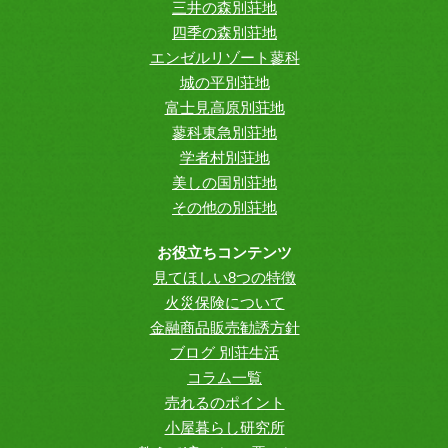
三井の森別荘地
四季の森別荘地
エンゼルリゾート蓼科
城の平別荘地
富士見高原別荘地
蓼科東急別荘地
学者村別荘地
美しの国別荘地
その他の別荘地
お役立ちコンテンツ
見てほしい8つの特徴
火災保険について
金融商品販売勧誘方針
ブログ 別荘生活
コラム一覧
売れるのポイント
小屋暮らし研究所