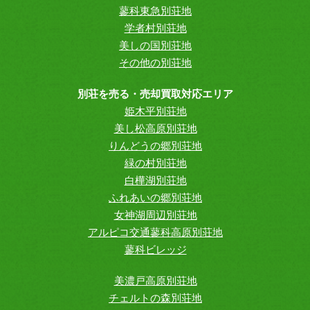
蓼科東急別荘地
学者村別荘地
美しの国別荘地
その他の別荘地
別荘を売る・売却買取対応エリア
姫木平別荘地
美し松高原別荘地
りんどうの郷別荘地
緑の村別荘地
白樺湖別荘地
ふれあいの郷別荘地
女神湖周辺別荘地
アルピコ交通蓼科高原別荘地
蓼科ビレッジ
美濃戸高原別荘地
チェルトの森別荘地