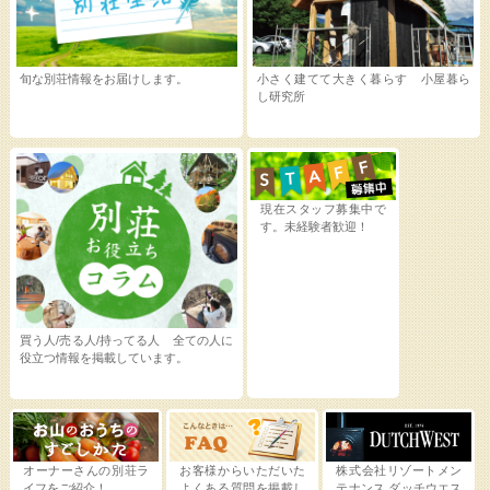
旬な別荘情報をお届けします。
小さく建てて大きく暮らす 小屋暮ら
し研究所
現在スタッフ募集中で
す。未経験者歓迎！
買う人/売る人/持ってる人 全ての人に
役立つ情報を掲載しています。
オーナーさんの別荘ラ
お客様からいただいた
株式会社リゾートメン
イフをご紹介！
よくある質問を掲載し
テナンス
ダッチウエス