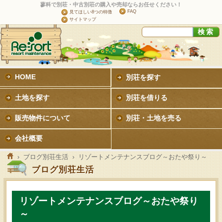
蓼科で別荘・中古別荘の購入や売却ならお任せください！
FAQ
見てほしい8つの特徴
サイトマップ
HOME
別荘を探す
土地を探す
別荘を借りる
販売物件について
別荘・土地を売る
会社概要
›
ブログ別荘生活
› リゾートメンテナンスブログ～おたや祭り～
ブログ別荘生活
リゾートメンテナンスブログ～おたや祭り
～