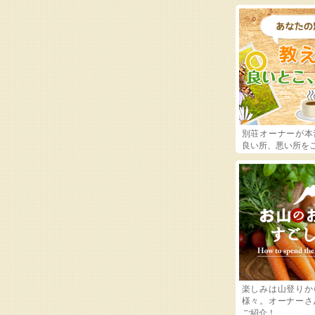
別荘オーナーが本
良い所、悪い所を
楽しみは山登りか
様々。オーナーさ
ご紹介！