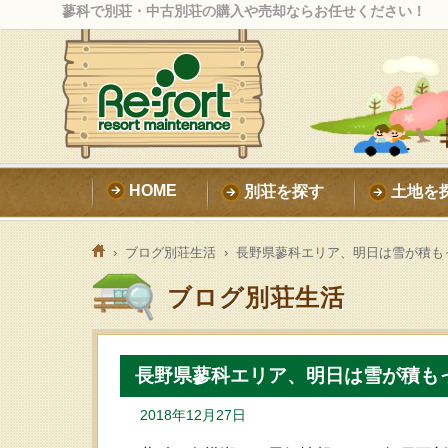
蓼科で別荘・中古別荘の購入や売却ならお任せください！
HOME
別荘を探す
土地を
›
ブログ別荘生活
› 長野県蓼科エリア、明日は雪が積も
ブログ別荘生活
長野県蓼科エリア、明日は雪が積も
2018年12月27日