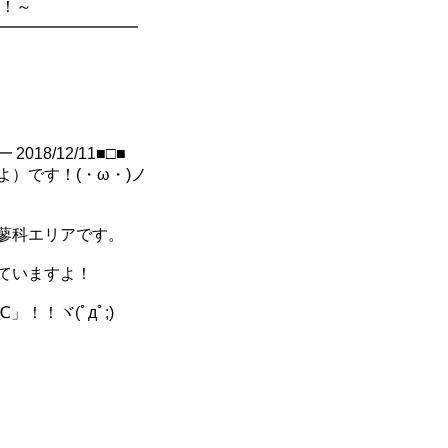
新！～
━━━━━━━━━━
8/12/11■□■
）です！(・ω・)ノ
蓼科エリアです。
ていますよ！
！！ヾ(ﾟдﾟ;)