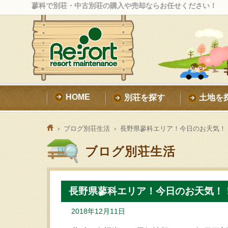
蓼科で別荘・中古別荘の購入や売却ならお任せください！
HOME
別荘を探す
土地を
›
ブログ別荘生活
› 長野県蓼科エリア！今日のお天気！
ブログ別荘生活
長野県蓼科エリア！今日のお天気！
2018年12月11日