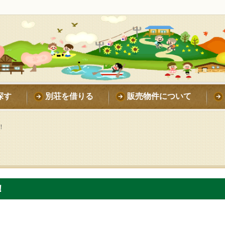
探す
別荘を借りる
販売物件について
！
！