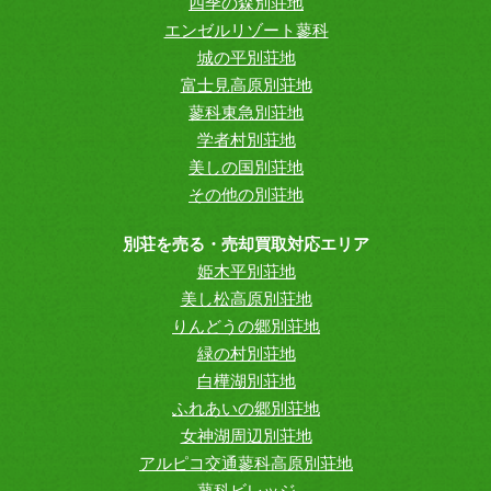
四季の森別荘地
エンゼルリゾート蓼科
城の平別荘地
富士見高原別荘地
蓼科東急別荘地
学者村別荘地
美しの国別荘地
その他の別荘地
別荘を売る・売却買取対応エリア
姫木平別荘地
美し松高原別荘地
りんどうの郷別荘地
緑の村別荘地
白樺湖別荘地
ふれあいの郷別荘地
女神湖周辺別荘地
アルピコ交通蓼科高原別荘地
蓼科ビレッジ