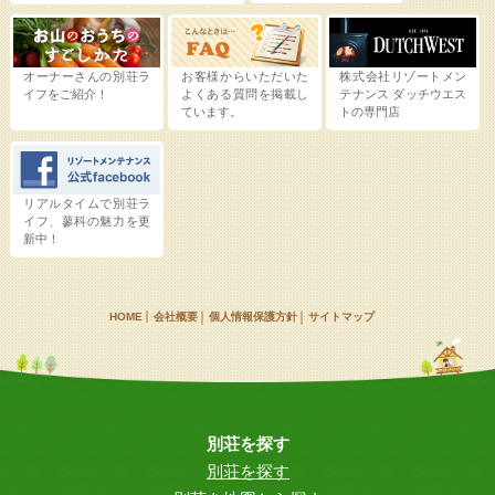
オーナーさんの別荘ラ
お客様からいただいた
株式会社リゾートメン
イフをご紹介！
よくある質問を掲載し
テナンス
ダッチウエス
ています。
トの専門店
リアルタイムで別荘ラ
イフ、蓼科の魅力を更
新中！
HOME
会社概要
個人情報保護方針
サイトマップ
別荘を探す
別荘を探す