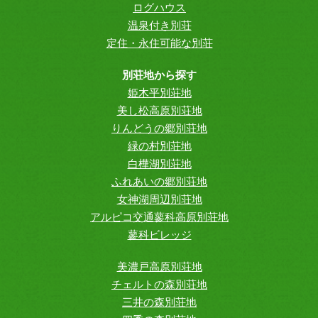
ログハウス
温泉付き別荘
定住・永住可能な別荘
別荘地から探す
姫木平別荘地
美し松高原別荘地
りんどうの郷別荘地
緑の村別荘地
白樺湖別荘地
ふれあいの郷別荘地
女神湖周辺別荘地
アルピコ交通蓼科高原別荘地
蓼科ビレッジ
美濃戸高原別荘地
チェルトの森別荘地
三井の森別荘地