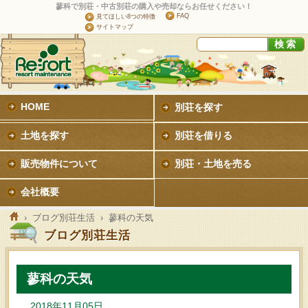
蓼科で別荘・中古別荘の購入や売却ならお任せください！
FAQ
見てほしい8つの特徴
サイトマップ
HOME
別荘を探す
土地を探す
別荘を借りる
販売物件について
別荘・土地を売る
会社概要
›
ブログ別荘生活
› 蓼科の天気
ブログ別荘生活
蓼科の天気
2018年11月05日