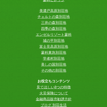
美濃戸高原別荘地
チェルトの森別荘地
三井の森別荘地
四季の森別荘地
エンゼルリゾート蓼科
城の平別荘地
富士見高原別荘地
蓼科東急別荘地
学者村別荘地
美しの国別荘地
その他の別荘地
お役立ちコンテンツ
見てほしい8つの特徴
火災保険について
金融商品販売勧誘方針
ブログ 別荘生活