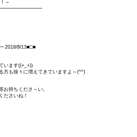
新！～
━━━━━━━━━━
18/9/13■□■
す((+_+))
方も徐々に増えてきていますよ～(^^)
等お持ちくださ～い。
くださいね！