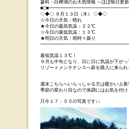
蓼科・白樺湖のお天気情報 ～ほぼ毎日更
■□■━━━━━━━━━━━━━━━━
◇◆◇ ９月１３日（木） ◇◆◇
☆今日の天気：晴れ
★今日の最高気温：２２℃
☆今日の最低気温：１３℃
★明日の天気：雨時々曇り
━━━━━━━━━━━━━━━━━━━━ 20
最低気温１３℃！
９月も中旬となり、日に日に気温が下がっていま
リゾートメンテナンスへ薪を購入に来られる
週末こちらへいらっしゃる方は暖かい上着
季節の変わり目なので体調にはお気を付け
只今１７：５０の写真です↓↓