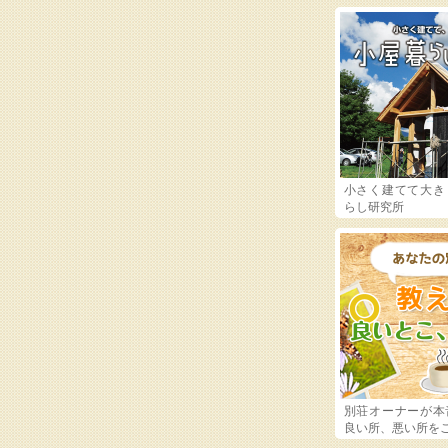
小さく建てて大き
らし研究所
別荘オーナーが本
良い所、悪い所を