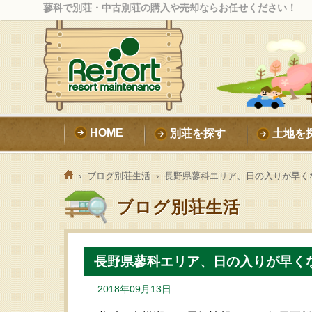
蓼科で別荘・中古別荘の購入や売却ならお任せください！
HOME
別荘を探す
土地を
›
ブログ別荘生活
› 長野県蓼科エリア、日の入りが早く
ブログ別荘生活
長野県蓼科エリア、日の入りが早く
2018年09月13日