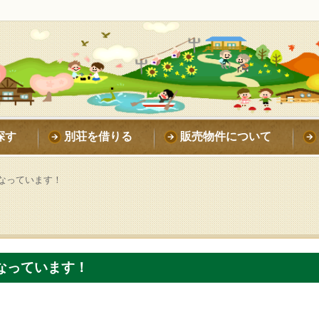
探す
別荘を借りる
販売物件について
なっています！
なっています！