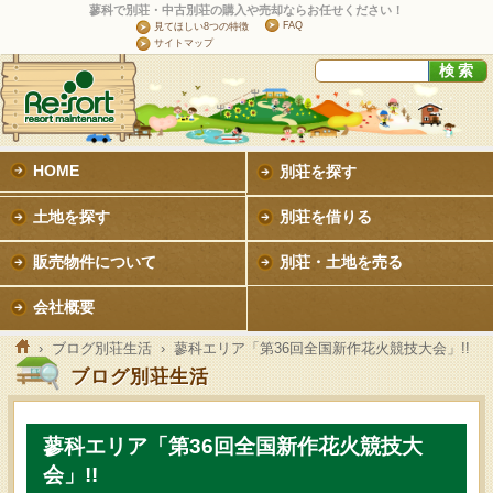
蓼科で別荘・中古別荘の購入や売却ならお任せください！
FAQ
見てほしい8つの特徴
サイトマップ
HOME
別荘を探す
土地を探す
別荘を借りる
販売物件について
別荘・土地を売る
会社概要
›
ブログ別荘生活
› 蓼科エリア「第36回全国新作花火競技大会」!!
ブログ別荘生活
蓼科エリア「第36回全国新作花火競技大
会」!!