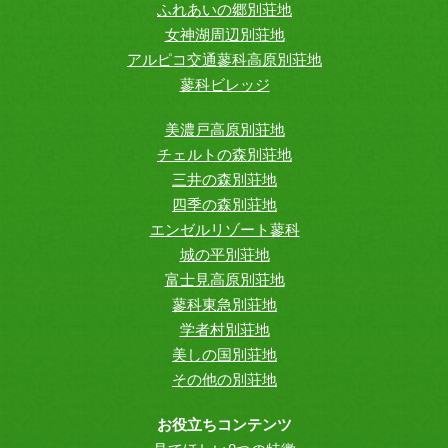
ふれあいの郷別荘地
女神湖周辺別荘地
アルピコ交通蓼科高原別荘地
蓼科ビレッジ
美濃戸高原別荘地
チェルトの森別荘地
三井の森別荘地
四季の森別荘地
エンゼルリゾート蓼科
城の平別荘地
富士見高原別荘地
蓼科東急別荘地
学者村別荘地
美しの国別荘地
その他の別荘地
お役立ちコンテンツ