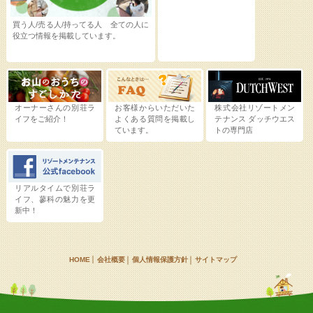
買う人/売る人/持ってる人 全ての人に
役立つ情報を掲載しています。
オーナーさんの別荘ラ
お客様からいただいた
株式会社リゾートメン
イフをご紹介！
よくある質問を掲載し
テナンス
ダッチウエス
ています。
トの専門店
リアルタイムで別荘ラ
イフ、蓼科の魅力を更
新中！
HOME
会社概要
個人情報保護方針
サイトマップ