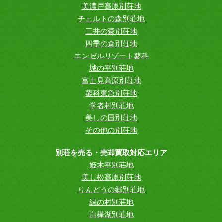
美濃戸高原別荘地
チェルトの森別荘地
三井の森別荘地
四季の森別荘地
エンゼルリゾート蓼科
城の平別荘地
富士見高原別荘地
蓼科東急別荘地
学者村別荘地
美しの国別荘地
その他の別荘地
別荘を売る・売却買取対応エリア
姫木平別荘地
美し松高原別荘地
りんどうの郷別荘地
緑の村別荘地
白樺湖別荘地