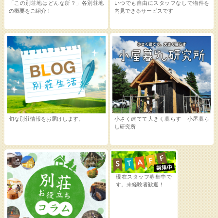
「この別荘地はどんな所？」各別荘地
いつでも自由にスタッフなしで物件を
の概要をご紹介！
内見できるサービスです
旬な別荘情報をお届けします。
小さく建てて大きく暮らす 小屋暮ら
し研究所
現在スタッフ募集中で
す。未経験者歓迎！