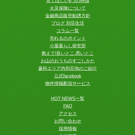
見てほしい8つの特徴
火災保険について
金融商品販売勧誘方針
ブログ 別荘生活
コラム一覧
売れるのポイント
小屋暮らし研究所
教えて!良いとこ.悪いとこ
お山のおうちのすごしかた
蓼科エリア内別荘地のご紹介
公式facebook
物件情報配信サービス
HOT NEWS一覧
FAQ
アクセス
お問い合わせ
採用情報