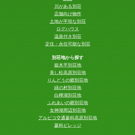
川がある別荘
店舗向け物件
土地が平坦な別荘
ログハウス
温泉付き別荘
定住・永住可能な別荘
別荘地から探す
姫木平別荘地
美し松高原別荘地
りんどうの郷別荘地
緑の村別荘地
白樺湖別荘地
ふれあいの郷別荘地
女神湖周辺別荘地
アルピコ交通蓼科高原別荘地
蓼科ビレッジ