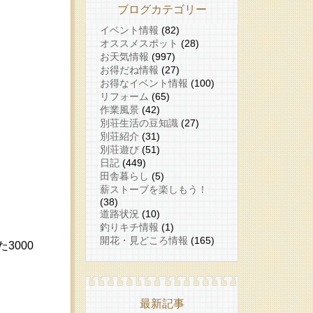
ブログカテゴリー
イベント情報
(82)
オススメスポット
(28)
お天気情報
(997)
お得だね情報
(27)
お得なイベント情報
(100)
リフォーム
(65)
作業風景
(42)
別荘生活の豆知識
(27)
別荘紹介
(31)
別荘遊び
(51)
日記
(449)
田舎暮らし
(5)
薪ストーブを楽しもう！
(38)
道路状況
(10)
釣りキチ情報
(1)
開花・見どころ情報
(165)
3000
最新記事