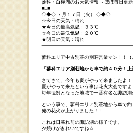
蓼科・白樺湖のお天気情報 ～ほぼ毎日更
■□■━━━━━━━━━━━━━━━━
◇◆◇ ７月１７日（火） ◇◆◇
☆今日の天気：晴れ
★今日の最高気温：３３℃
☆今日の最低気温：２０℃
★明日の天気：晴れ
━━━━━━━━━━━━━━━━━━━━ 20
蓼科エリア中古別荘の別荘営業マン！！（よ
「蓼科エリア別荘地から車で約４０分！上
さてさて、今年も夏がやって来ましたよ！
夏がやって来たという事は花火大会ですよ
毎年恒例となった地域で一番有名な諏訪湖
という事で、蓼科エリア別荘地から車で約
発の花火が上がりました！！
これは日暮れ前の諏訪湖の様子です。
夕焼けがきれいですね☆