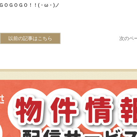
ＯＧＯＧＯ！！(・ω・)ノ
以前の記事はこちら
次のペ