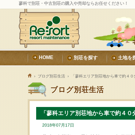
蓼科で別荘・中古別荘の購入や売却ならお任せください！
HOME
別荘を探す
土地を
›
ブログ別荘生活
› 「蓼科エリア別荘地から車で約４０
ブログ別荘生活
「蓼科エリア別荘地から車で約４０
2018年07月17日