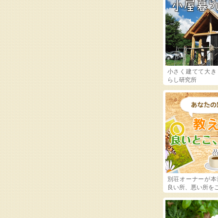
小さく建てて大き
らし研究所
別荘オーナーが本
良い所、悪い所を