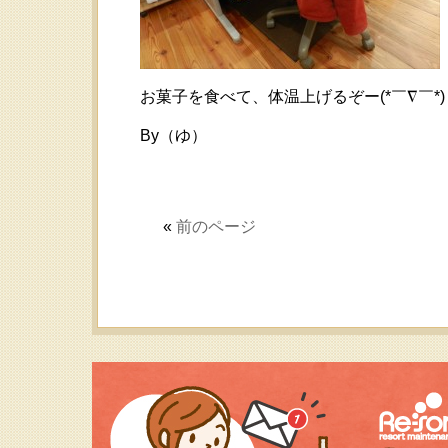
お菓子を食べて、体温上げるぞー(*￣∇￣*)
By（ゆ）
«
前のページ