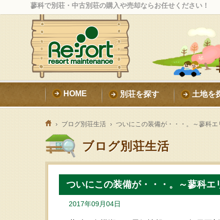
蓼科で別荘・中古別荘の購入や売却ならお任せください！
HOME
別荘を探す
土地を
›
ブログ別荘生活
› ついにこの装備が・・・。～蓼科エ
ブログ別荘生活
ついにこの装備が・・・。～蓼科エ
2017年09月04日