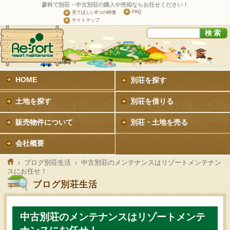
蓼科で別荘・中古別荘の購入や売却ならお任せください！
FAQ
見てほしい8つの特徴
サイトマップ
HOME
別荘を探す
土地を探す
別荘を借りる
販売物件について
別荘・土地を売る
会社概要
›
ブログ別荘生活
› 中古別荘のメンテナンスはリゾートメンテナン
スにお任せ！
ブログ別荘生活
中古別荘のメンテナンスはリゾートメンテ