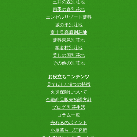
三井の森別荘地
四季の森別荘地
エンゼルリゾート蓼科
城の平別荘地
富士見高原別荘地
蓼科東急別荘地
学者村別荘地
美しの国別荘地
その他の別荘地
お役立ちコンテンツ
見てほしい8つの特徴
火災保険について
金融商品販売勧誘方針
ブログ 別荘生活
コラム一覧
売れるのポイント
小屋暮らし研究所