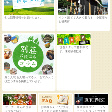
旬な別荘情報をお届けします。
小さく建てて大きく暮らす 小屋暮ら
し研究所
現在スタッフ募集中で
す。未経験者歓迎！
買う人/売る人/持ってる人 全ての人に
役立つ情報を掲載しています。
オーナーさんの別荘ラ
お客様からいただいた
株式会社リゾートメン
イフをご紹介！
よくある質問を掲載し
テナンス
ダッチウエス