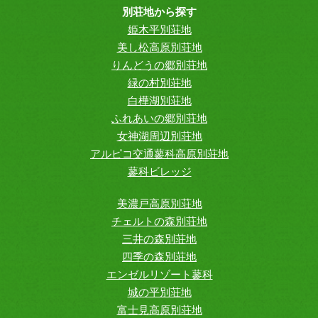
別荘地から探す
姫木平別荘地
美し松高原別荘地
りんどうの郷別荘地
緑の村別荘地
白樺湖別荘地
ふれあいの郷別荘地
女神湖周辺別荘地
アルピコ交通蓼科高原別荘地
蓼科ビレッジ
美濃戸高原別荘地
チェルトの森別荘地
三井の森別荘地
四季の森別荘地
エンゼルリゾート蓼科
城の平別荘地
富士見高原別荘地