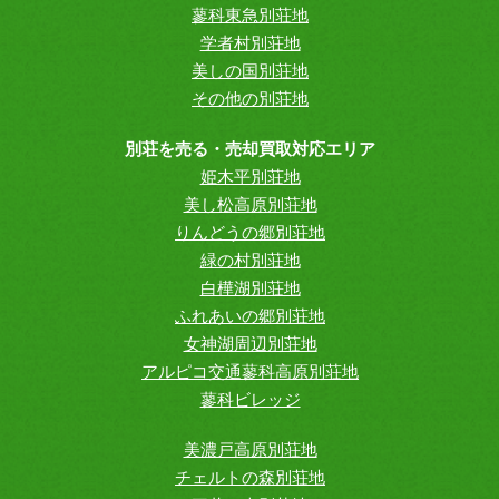
蓼科東急別荘地
学者村別荘地
美しの国別荘地
その他の別荘地
別荘を売る・売却買取対応エリア
姫木平別荘地
美し松高原別荘地
りんどうの郷別荘地
緑の村別荘地
白樺湖別荘地
ふれあいの郷別荘地
女神湖周辺別荘地
アルピコ交通蓼科高原別荘地
蓼科ビレッジ
美濃戸高原別荘地
チェルトの森別荘地