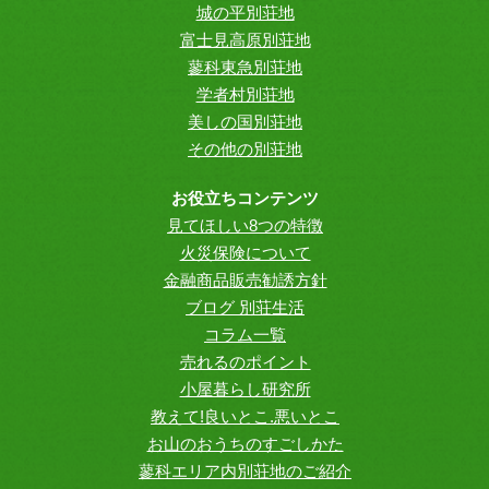
城の平別荘地
富士見高原別荘地
蓼科東急別荘地
学者村別荘地
美しの国別荘地
その他の別荘地
お役立ちコンテンツ
見てほしい8つの特徴
火災保険について
金融商品販売勧誘方針
ブログ 別荘生活
コラム一覧
売れるのポイント
小屋暮らし研究所
教えて!良いとこ.悪いとこ
お山のおうちのすごしかた
蓼科エリア内別荘地のご紹介