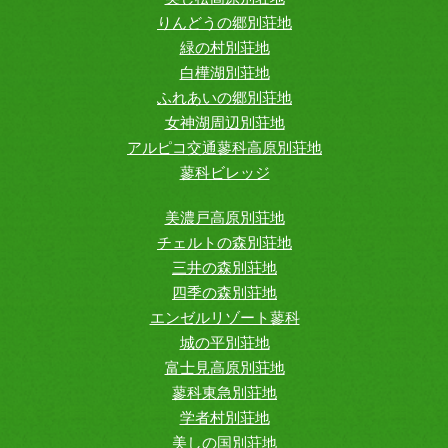
りんどうの郷別荘地
緑の村別荘地
白樺湖別荘地
ふれあいの郷別荘地
女神湖周辺別荘地
アルピコ交通蓼科高原別荘地
蓼科ビレッジ
美濃戸高原別荘地
チェルトの森別荘地
三井の森別荘地
四季の森別荘地
エンゼルリゾート蓼科
城の平別荘地
富士見高原別荘地
蓼科東急別荘地
学者村別荘地
美しの国別荘地