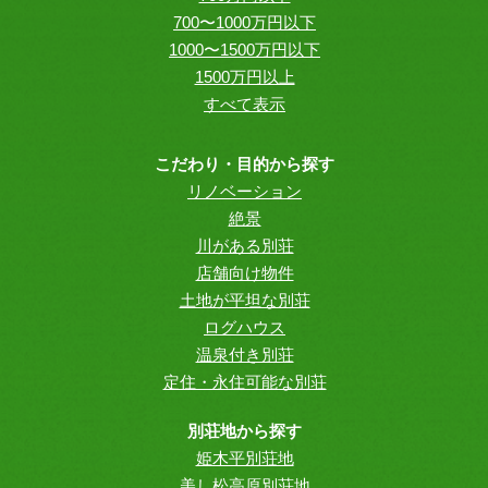
700〜1000万円以下
1000〜1500万円以下
1500万円以上
すべて表示
こだわり・目的から探す
リノベーション
絶景
川がある別荘
店舗向け物件
土地が平坦な別荘
ログハウス
温泉付き別荘
定住・永住可能な別荘
別荘地から探す
姫木平別荘地
美し松高原別荘地