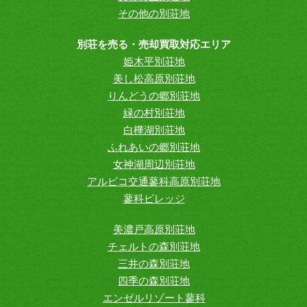
その他の別荘地
別荘を売る・売却買取対応エリア
姫木平別荘地
美し松高原別荘地
りんどうの郷別荘地
緑の村別荘地
白樺湖別荘地
ふれあいの郷別荘地
女神湖周辺別荘地
アルピコ交通蓼科高原別荘地
蓼科ビレッジ
美濃戸高原別荘地
チェルトの森別荘地
三井の森別荘地
四季の森別荘地
エンゼルリゾート蓼科