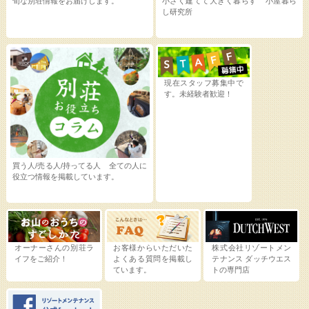
旬な別荘情報をお届けします。
小さく建てて大きく暮らす 小屋暮ら
し研究所
現在スタッフ募集中で
す。未経験者歓迎！
買う人/売る人/持ってる人 全ての人に
役立つ情報を掲載しています。
オーナーさんの別荘ラ
お客様からいただいた
株式会社リゾートメン
イフをご紹介！
よくある質問を掲載し
テナンス
ダッチウエス
ています。
トの専門店