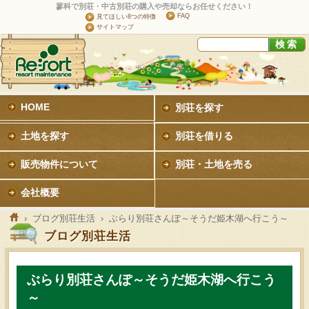
蓼科で別荘・中古別荘の購入や売却ならお任せください！
FAQ
見てほしい8つの特徴
サイトマップ
HOME
別荘を探す
土地を探す
別荘を借りる
販売物件について
別荘・土地を売る
会社概要
›
ブログ別荘生活
› ぶらり別荘さんぽ～そうだ姫木湖へ行こう～
ブログ別荘生活
ぶらり別荘さんぽ～そうだ姫木湖へ行こう
～