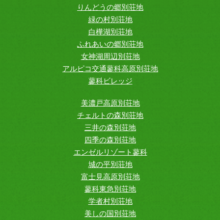
りんどうの郷別荘地
緑の村別荘地
白樺湖別荘地
ふれあいの郷別荘地
女神湖周辺別荘地
アルピコ交通蓼科高原別荘地
蓼科ビレッジ
美濃戸高原別荘地
チェルトの森別荘地
三井の森別荘地
四季の森別荘地
エンゼルリゾート蓼科
城の平別荘地
富士見高原別荘地
蓼科東急別荘地
学者村別荘地
美しの国別荘地