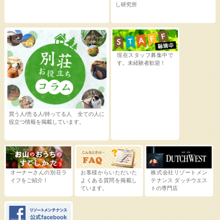
し研究所
現在スタッフ募集中で
す。未経験者歓迎！
買う人/売る人/持ってる人 全ての人に
役立つ情報を掲載しています。
オーナーさんの別荘ラ
お客様からいただいた
株式会社リゾートメン
イフをご紹介！
よくある質問を掲載し
テナンス
ダッチウエス
ています。
トの専門店