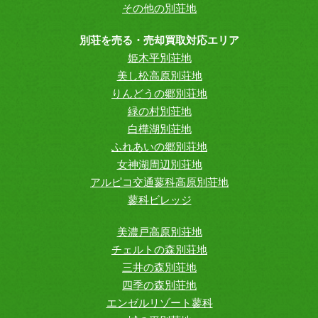
その他の別荘地
別荘を売る・売却買取対応エリア
姫木平別荘地
美し松高原別荘地
りんどうの郷別荘地
緑の村別荘地
白樺湖別荘地
ふれあいの郷別荘地
女神湖周辺別荘地
アルピコ交通蓼科高原別荘地
蓼科ビレッジ
美濃戸高原別荘地
チェルトの森別荘地
三井の森別荘地
四季の森別荘地
エンゼルリゾート蓼科