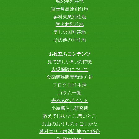
城の平別荘地
富士見高原別荘地
蓼科東急別荘地
学者村別荘地
美しの国別荘地
その他の別荘地
お役立ちコンテンツ
見てほしい8つの特徴
火災保険について
金融商品販売勧誘方針
ブログ 別荘生活
コラム一覧
売れるのポイント
小屋暮らし研究所
教えて!良いとこ.悪いとこ
お山のおうちのすごしかた
蓼科エリア内別荘地のご紹介