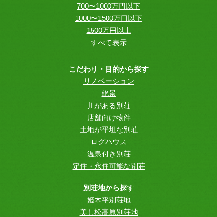
700〜1000万円以下
1000〜1500万円以下
1500万円以上
すべて表示
こだわり・目的から探す
リノベーション
絶景
川がある別荘
店舗向け物件
土地が平坦な別荘
ログハウス
温泉付き別荘
定住・永住可能な別荘
別荘地から探す
姫木平別荘地
美し松高原別荘地