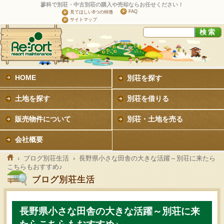
蓼科で別荘・中古別荘の購入や売却ならお任せください！
FAQ
見てほしい8つの特徴
サイトマップ
HOME
別荘を探す
土地を探す
別荘を借りる
販売物件について
別荘・土地を売る
会社概要
›
ブログ別荘生活
› 長野県小さな田舎の大きな活躍～別荘に来たら
こちらもおすすめ♪
ブログ別荘生活
長野県小さな田舎の大きな活躍～別荘に来