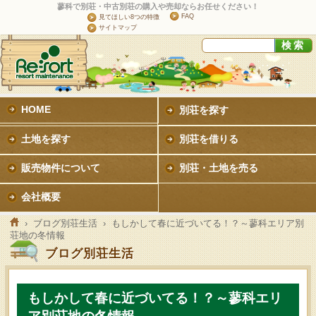
蓼科で別荘・中古別荘の購入や売却ならお任せください！
FAQ
見てほしい8つの特徴
サイトマップ
HOME
別荘を探す
土地を探す
別荘を借りる
販売物件について
別荘・土地を売る
会社概要
›
ブログ別荘生活
› もしかして春に近づいてる！？～蓼科エリア別
荘地の冬情報
ブログ別荘生活
もしかして春に近づいてる！？～蓼科エリ