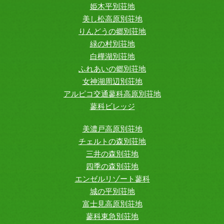
姫木平別荘地
美し松高原別荘地
りんどうの郷別荘地
緑の村別荘地
白樺湖別荘地
ふれあいの郷別荘地
女神湖周辺別荘地
アルピコ交通蓼科高原別荘地
蓼科ビレッジ
美濃戸高原別荘地
チェルトの森別荘地
三井の森別荘地
四季の森別荘地
エンゼルリゾート蓼科
城の平別荘地
富士見高原別荘地
蓼科東急別荘地