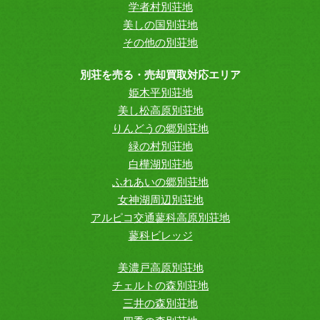
学者村別荘地
美しの国別荘地
その他の別荘地
別荘を売る・売却買取対応エリア
姫木平別荘地
美し松高原別荘地
りんどうの郷別荘地
緑の村別荘地
白樺湖別荘地
ふれあいの郷別荘地
女神湖周辺別荘地
アルピコ交通蓼科高原別荘地
蓼科ビレッジ
美濃戸高原別荘地
チェルトの森別荘地
三井の森別荘地