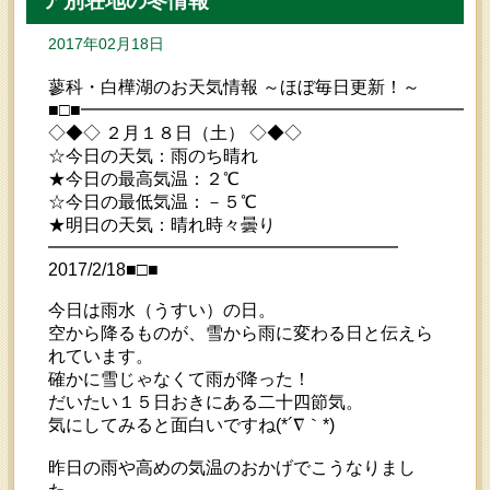
ア別荘地の冬情報
2017年02月18日
蓼科・白樺湖のお天気情報 ～ほぼ毎日更新！～
■□■━━━━━━━━━━━━━━━━━━━━━━━
◇◆◇ ２月１８日（土） ◇◆◇
☆今日の天気：雨のち晴れ
★今日の最高気温：２℃
☆今日の最低気温：－５℃
★明日の天気：晴れ時々曇り
━━━━━━━━━━━━━━━━━━━━
2017/2/18■□■
今日は雨水（うすい）の日。
空から降るものが、雪から雨に変わる日と伝えら
れています。
確かに雪じゃなくて雨が降った！
だいたい１５日おきにある二十四節気。
気にしてみると面白いですね(*´∇｀*)
昨日の雨や高めの気温のおかげでこうなりまし