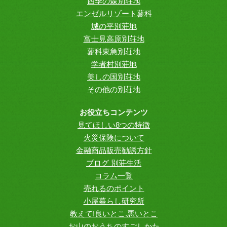
四季の森別荘地
エンゼルリゾート蓼科
城の平別荘地
富士見高原別荘地
蓼科東急別荘地
学者村別荘地
美しの国別荘地
その他の別荘地
お役立ちコンテンツ
見てほしい8つの特徴
火災保険について
金融商品販売勧誘方針
ブログ 別荘生活
コラム一覧
売れるのポイント
小屋暮らし研究所
教えて!良いとこ.悪いとこ
お山のおうちのすごしかた