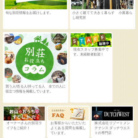
旬な別荘情報をお届けします。
小さく建てて大きく暮らす 小屋暮ら
し研究所
現在スタッフ募集中で
す。未経験者歓迎！
買う人/売る人/持ってる人 全ての人に
役立つ情報を掲載しています。
オーナーさんの別荘ラ
お客様からいただいた
株式会社リゾートメン
イフをご紹介！
よくある質問を掲載し
テナンス
ダッチウエス
ています。
トの専門店