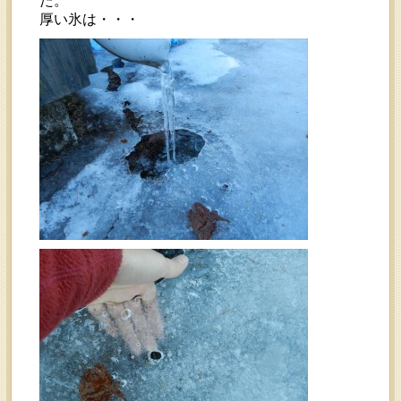
た。
厚い氷は・・・