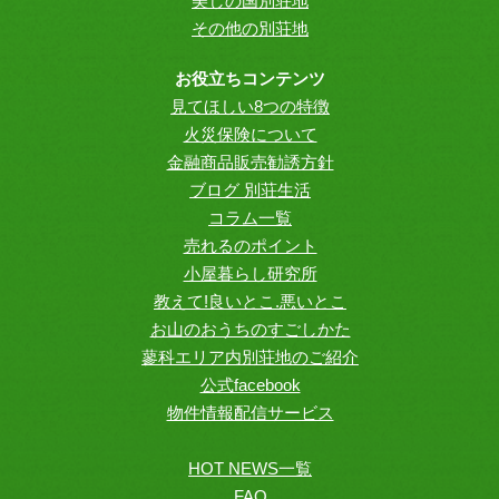
美しの国別荘地
その他の別荘地
お役立ちコンテンツ
見てほしい8つの特徴
火災保険について
金融商品販売勧誘方針
ブログ 別荘生活
コラム一覧
売れるのポイント
小屋暮らし研究所
教えて!良いとこ.悪いとこ
お山のおうちのすごしかた
蓼科エリア内別荘地のご紹介
公式facebook
物件情報配信サービス
HOT NEWS一覧
FAQ