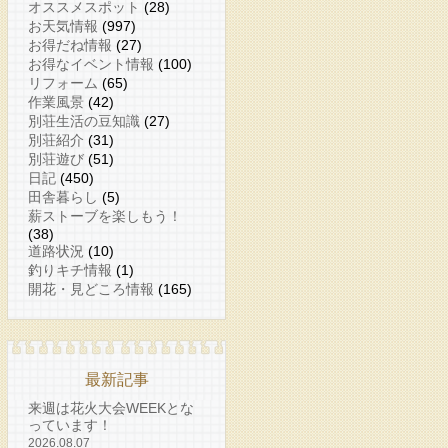
オススメスポット
(28)
お天気情報
(997)
お得だね情報
(27)
お得なイベント情報
(100)
リフォーム
(65)
作業風景
(42)
別荘生活の豆知識
(27)
別荘紹介
(31)
別荘遊び
(51)
日記
(450)
田舎暮らし
(5)
薪ストーブを楽しもう！
(38)
道路状況
(10)
釣りキチ情報
(1)
開花・見どころ情報
(165)
最新記事
来週は花火大会WEEKとな
っています！
2026.08.07