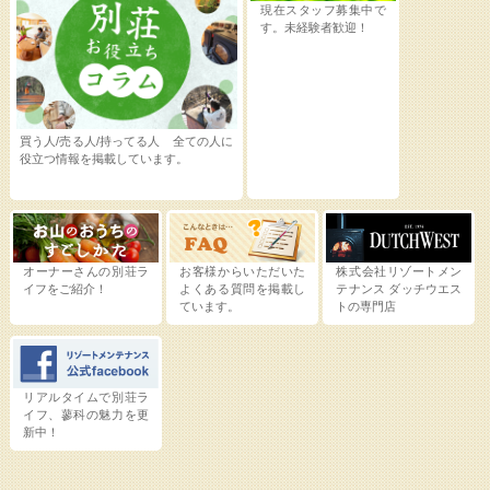
現在スタッフ募集中で
す。未経験者歓迎！
買う人/売る人/持ってる人 全ての人に
役立つ情報を掲載しています。
オーナーさんの別荘ラ
お客様からいただいた
株式会社リゾートメン
イフをご紹介！
よくある質問を掲載し
テナンス
ダッチウエス
ています。
トの専門店
リアルタイムで別荘ラ
イフ、蓼科の魅力を更
新中！