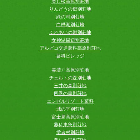
美し松高原別荘地
りんどうの郷別荘地
緑の村別荘地
白樺湖別荘地
ふれあいの郷別荘地
女神湖周辺別荘地
アルピコ交通蓼科高原別荘地
蓼科ビレッジ
美濃戸高原別荘地
チェルトの森別荘地
三井の森別荘地
四季の森別荘地
エンゼルリゾート蓼科
城の平別荘地
富士見高原別荘地
蓼科東急別荘地
学者村別荘地