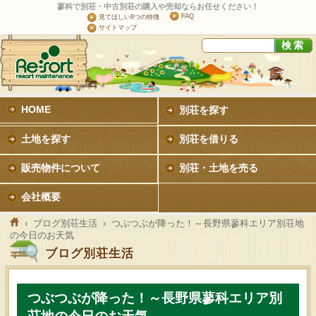
蓼科で別荘・中古別荘の購入や売却ならお任せください！
FAQ
見てほしい8つの特徴
サイトマップ
HOME
別荘を探す
土地を探す
別荘を借りる
販売物件について
別荘・土地を売る
会社概要
›
ブログ別荘生活
› つぶつぶが降った！～長野県蓼科エリア別荘地
の今日のお天気
ブログ別荘生活
つぶつぶが降った！～長野県蓼科エリア別