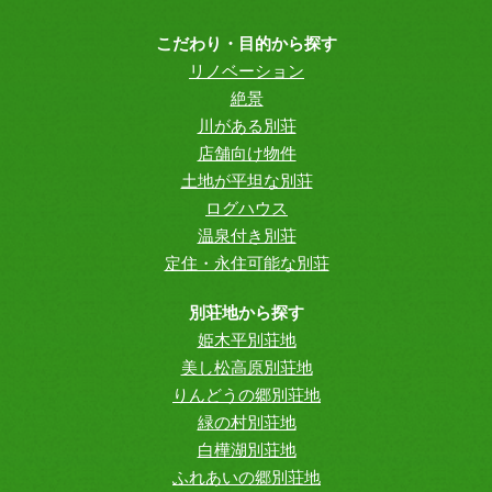
こだわり・目的から探す
リノベーション
絶景
川がある別荘
店舗向け物件
土地が平坦な別荘
ログハウス
温泉付き別荘
定住・永住可能な別荘
別荘地から探す
姫木平別荘地
美し松高原別荘地
りんどうの郷別荘地
緑の村別荘地
白樺湖別荘地
ふれあいの郷別荘地