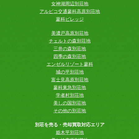
女神湖周辺別荘地
アルピコ交通蓼科高原別荘地
蓼科ビレッジ
美濃戸高原別荘地
チェルトの森別荘地
三井の森別荘地
四季の森別荘地
エンゼルリゾート蓼科
城の平別荘地
富士見高原別荘地
蓼科東急別荘地
学者村別荘地
美しの国別荘地
その他の別荘地
別荘を売る・売却買取対応エリア
姫木平別荘地