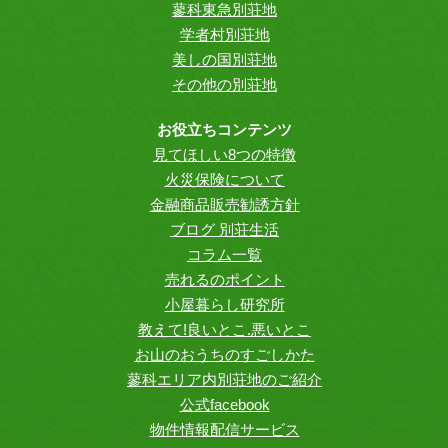
蓼科東急別荘地
学者村別荘地
美しの国別荘地
その他の別荘地
お役立ちコンテンツ
見てほしい8つの特徴
火災保険について
金融商品販売勧誘方針
ブログ 別荘生活
コラム一覧
売れるのポイント
小屋暮らし研究所
教えて!良いとこ.悪いとこ
お山のおうちのすごしかた
蓼科エリア内別荘地のご紹介
公式facebook
物件情報配信サービス