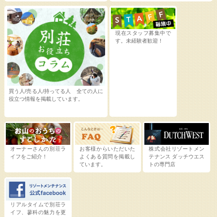
現在スタッフ募集中で
す。未経験者歓迎！
買う人/売る人/持ってる人 全ての人に
役立つ情報を掲載しています。
オーナーさんの別荘ラ
お客様からいただいた
株式会社リゾートメン
イフをご紹介！
よくある質問を掲載し
テナンス
ダッチウエス
ています。
トの専門店
リアルタイムで別荘ラ
イフ、蓼科の魅力を更