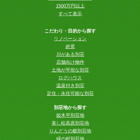
1500万円以上
すべて表示
こだわり・目的から探す
リノベーション
絶景
川がある別荘
店舗向け物件
土地が平坦な別荘
ログハウス
温泉付き別荘
定住・永住可能な別荘
別荘地から探す
姫木平別荘地
美し松高原別荘地
りんどうの郷別荘地
緑の村別荘地