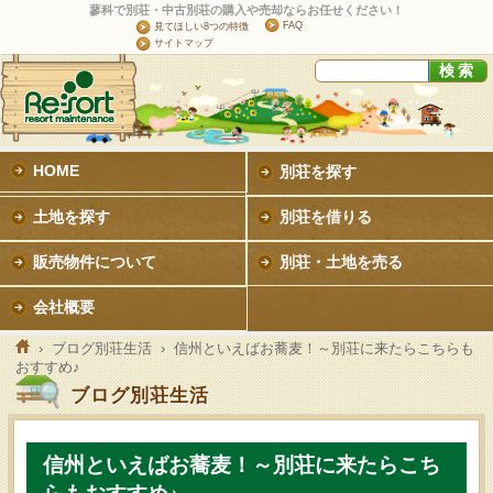
蓼科で別荘・中古別荘の購入や売却ならお任せください！
FAQ
見てほしい8つの特徴
サイトマップ
HOME
別荘を探す
土地を探す
別荘を借りる
販売物件について
別荘・土地を売る
会社概要
›
ブログ別荘生活
› 信州といえばお蕎麦！～別荘に来たらこちらも
おすすめ♪
ブログ別荘生活
信州といえばお蕎麦！～別荘に来たらこち