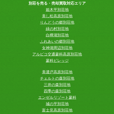
別荘を売る・売却買取対応エリア
姫木平別荘地
美し松高原別荘地
りんどうの郷別荘地
緑の村別荘地
白樺湖別荘地
ふれあいの郷別荘地
女神湖周辺別荘地
アルピコ交通蓼科高原別荘地
蓼科ビレッジ
美濃戸高原別荘地
チェルトの森別荘地
三井の森別荘地
四季の森別荘地
エンゼルリゾート蓼科
城の平別荘地
富士見高原別荘地