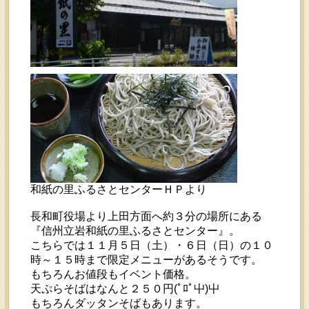
和紙の里ふるさとセンターＨＰより
長和町役場より上田方面へ約３分の場所にある
『信州立岩和紙の里ふるさとセンター』。
こちらでは１１月５日（土）・６日（日）の１０
時～１５時まで限定メニューがあるそうです。
もちろんお値段もイベント価格。
天ぷらそばはなんと２５０円(ﾟﾛﾟ屮)屮
もちろんダッタンそばもあります。