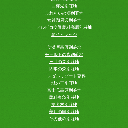
白樺湖別荘地
ふれあいの郷別荘地
女神湖周辺別荘地
アルピコ交通蓼科高原別荘地
蓼科ビレッジ
美濃戸高原別荘地
チェルトの森別荘地
三井の森別荘地
四季の森別荘地
エンゼルリゾート蓼科
城の平別荘地
富士見高原別荘地
蓼科東急別荘地
学者村別荘地
美しの国別荘地
その他の別荘地