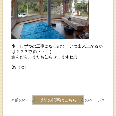
少ーしずつの工事になるので、いつ出来上がるか
は？？？です(・・；)
進んだら、またお知らせしますね☆
By（ゆ）
«
前のページ
以前の記事はこちら
次のページ
»