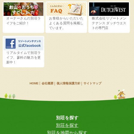
オーナーさんの別荘ラ
お客様からいただいた
株式会社リゾートメン
イフをご紹介！
よくある質問を掲載し
テナンス
ダッチウエス
ています。
トの専門店
リアルタイムで別荘ラ
イフ、蓼科の魅力を更
新中！
HOME
会社概要
個人情報保護方針
サイトマップ
別荘を探す
別荘を探す
別荘を地図から探す