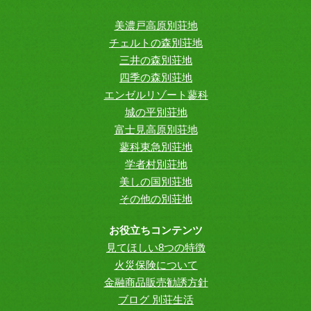
美濃戸高原別荘地
チェルトの森別荘地
三井の森別荘地
四季の森別荘地
エンゼルリゾート蓼科
城の平別荘地
富士見高原別荘地
蓼科東急別荘地
学者村別荘地
美しの国別荘地
その他の別荘地
お役立ちコンテンツ
見てほしい8つの特徴
火災保険について
金融商品販売勧誘方針
ブログ 別荘生活