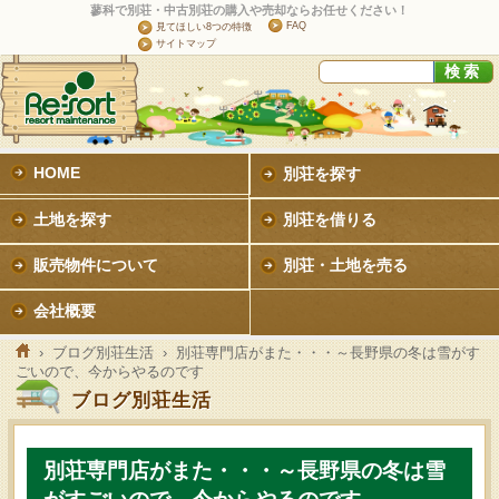
蓼科で別荘・中古別荘の購入や売却ならお任せください！
FAQ
見てほしい8つの特徴
サイトマップ
HOME
別荘を探す
土地を探す
別荘を借りる
販売物件について
別荘・土地を売る
会社概要
›
ブログ別荘生活
› 別荘専門店がまた・・・～長野県の冬は雪がす
ごいので、今からやるのです
ブログ別荘生活
別荘専門店がまた・・・～長野県の冬は雪