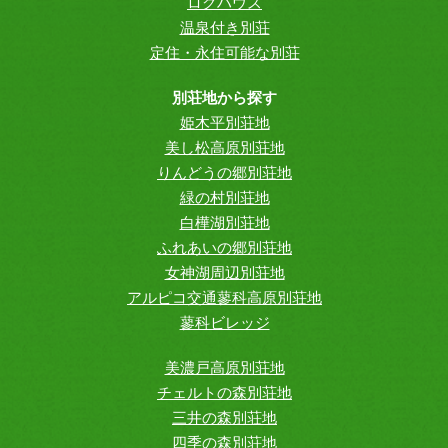
ログハウス
温泉付き別荘
定住・永住可能な別荘
別荘地から探す
姫木平別荘地
美し松高原別荘地
りんどうの郷別荘地
緑の村別荘地
白樺湖別荘地
ふれあいの郷別荘地
女神湖周辺別荘地
アルピコ交通蓼科高原別荘地
蓼科ビレッジ
美濃戸高原別荘地
チェルトの森別荘地
三井の森別荘地
四季の森別荘地