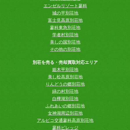
エンゼルリゾート蓼科
城の平別荘地
富士見高原別荘地
蓼科東急別荘地
学者村別荘地
美しの国別荘地
その他の別荘地
別荘を売る・売却買取対応エリア
姫木平別荘地
美し松高原別荘地
りんどうの郷別荘地
緑の村別荘地
白樺湖別荘地
ふれあいの郷別荘地
女神湖周辺別荘地
アルピコ交通蓼科高原別荘地
蓼科ビレッジ