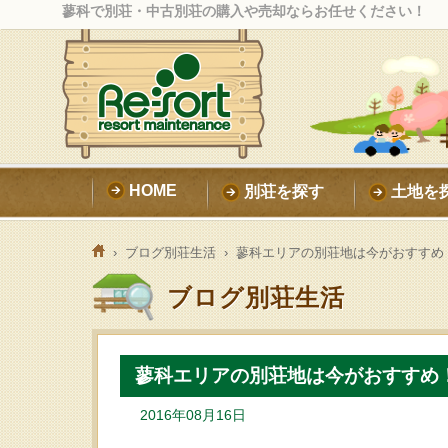
蓼科で別荘・中古別荘の購入や売却ならお任せください！
HOME
別荘を探す
土地を
›
ブログ別荘生活
› 蓼科エリアの別荘地は今がおすすめ
ブログ別荘生活
蓼科エリアの別荘地は今がおすすめ
2016年08月16日