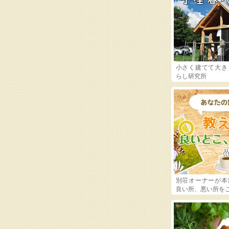
小さく建てて大き
らし研究所
別荘オーナーが本
良い所、悪い所を