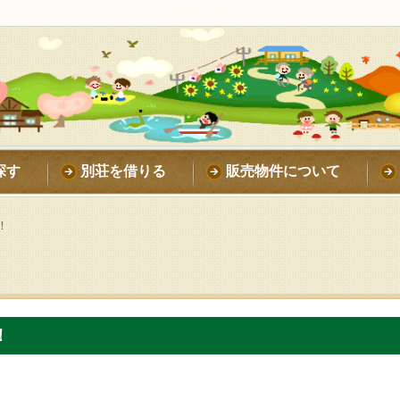
探す
別荘を借りる
販売物件について
！
！