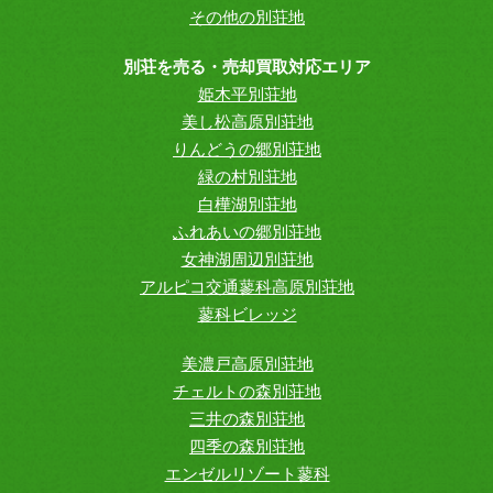
その他の別荘地
別荘を売る・売却買取対応エリア
姫木平別荘地
美し松高原別荘地
りんどうの郷別荘地
緑の村別荘地
白樺湖別荘地
ふれあいの郷別荘地
女神湖周辺別荘地
アルピコ交通蓼科高原別荘地
蓼科ビレッジ
美濃戸高原別荘地
チェルトの森別荘地
三井の森別荘地
四季の森別荘地
エンゼルリゾート蓼科