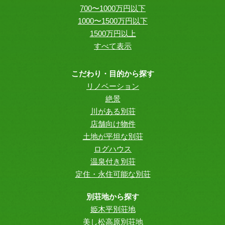
700〜1000万円以下
1000〜1500万円以下
1500万円以上
すべて表示
こだわり・目的から探す
リノベーション
絶景
川がある別荘
店舗向け物件
土地が平坦な別荘
ログハウス
温泉付き別荘
定住・永住可能な別荘
別荘地から探す
姫木平別荘地
美し松高原別荘地