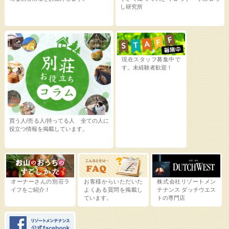
し研究所
現在スタッフ募集中で
す。未経験者歓迎！
買う人/売る人/持ってる人 全ての人に
役立つ情報を掲載しています。
オーナーさんの別荘ラ
お客様からいただいた
株式会社リゾートメン
イフをご紹介！
よくある質問を掲載し
テナンス
ダッチウエス
ています。
トの専門店