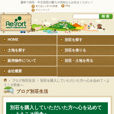
蓼科で別荘・中古別荘の購入や売却ならお任せください！
FAQ
見てほしい8つの特徴
サイトマップ
HOME
別荘を探す
土地を探す
別荘を借りる
販売物件について
別荘・土地を売る
会社概要
›
ブログ別荘生活
› 別荘を購入していただいた方へ心を込めて～よ
うこそ田舎へ
ブログ別荘生活
別荘を購入していただいた方へ心を込めて