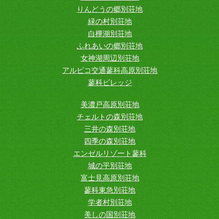
りんどうの郷別荘地
緑の村別荘地
白樺湖別荘地
ふれあいの郷別荘地
女神湖周辺別荘地
アルピコ交通蓼科高原別荘地
蓼科ビレッジ
美濃戸高原別荘地
チェルトの森別荘地
三井の森別荘地
四季の森別荘地
エンゼルリゾート蓼科
城の平別荘地
富士見高原別荘地
蓼科東急別荘地
学者村別荘地
美しの国別荘地