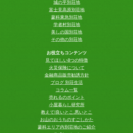
城の平別荘地
富士見高原別荘地
蓼科東急別荘地
学者村別荘地
美しの国別荘地
その他の別荘地
お役立ちコンテンツ
見てほしい8つの特徴
火災保険について
金融商品販売勧誘方針
ブログ 別荘生活
コラム一覧
売れるのポイント
小屋暮らし研究所
教えて!良いとこ.悪いとこ
お山のおうちのすごしかた
蓼科エリア内別荘地のご紹介