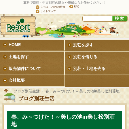
蓼科で別荘・中古別荘の購入や売却ならお任せください！
FAQ
見てほしい8つの特徴
サイトマップ
HOME
別荘を探す
土地を探す
別荘を借りる
販売物件について
別荘・土地を売る
会社概要
›
ブログ別荘生活
› 春、み～つけた！～美しの池in美し松別荘地
ブログ別荘生活
春、み～つけた！～美しの池in美し松別荘
地