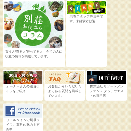
現在スタッフ募集中で
す。未経験者歓迎！
買う人/売る人/持ってる人 全ての人に
役立つ情報を掲載しています。
オーナーさんの別荘ラ
お客様からいただいた
株式会社リゾートメン
イフをご紹介！
よくある質問を掲載し
テナンス
ダッチウエス
ています。
トの専門店
リアルタイムで別荘ラ
イフ、蓼科の魅力を更
新中！