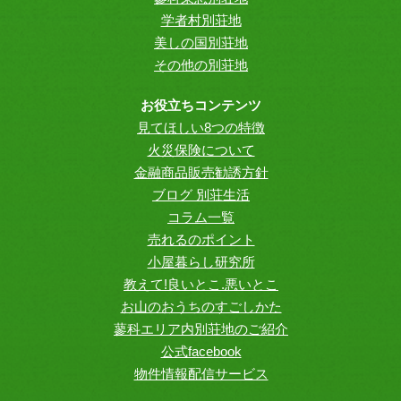
学者村別荘地
美しの国別荘地
その他の別荘地
お役立ちコンテンツ
見てほしい8つの特徴
火災保険について
金融商品販売勧誘方針
ブログ 別荘生活
コラム一覧
売れるのポイント
小屋暮らし研究所
教えて!良いとこ.悪いとこ
お山のおうちのすごしかた
蓼科エリア内別荘地のご紹介
公式facebook
物件情報配信サービス