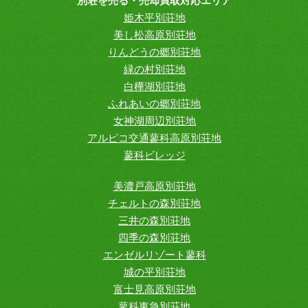
別荘を売る・売却買取対応エリア
姫木平別荘地
美し松高原別荘地
りんどうの郷別荘地
緑の村別荘地
白樺湖別荘地
ふれあいの郷別荘地
女神湖周辺別荘地
アルピコ交通蓼科高原別荘地
蓼科ビレッジ
美濃戸高原別荘地
チェルトの森別荘地
三井の森別荘地
四季の森別荘地
エンゼルリゾート蓼科
城の平別荘地
富士見高原別荘地
蓼科東急別荘地