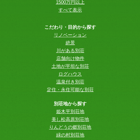
1500万円以上
すべて表示
こだわり・目的から探す
リノベーション
絶景
川がある別荘
店舗向け物件
土地が平坦な別荘
ログハウス
温泉付き別荘
定住・永住可能な別荘
別荘地から探す
姫木平別荘地
美し松高原別荘地
りんどうの郷別荘地
緑の村別荘地