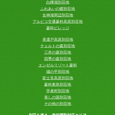
白樺湖別荘地
ふれあいの郷別荘地
女神湖周辺別荘地
アルピコ交通蓼科高原別荘地
蓼科ビレッジ
美濃戸高原別荘地
チェルトの森別荘地
三井の森別荘地
四季の森別荘地
エンゼルリゾート蓼科
城の平別荘地
富士見高原別荘地
蓼科東急別荘地
学者村別荘地
美しの国別荘地
その他の別荘地