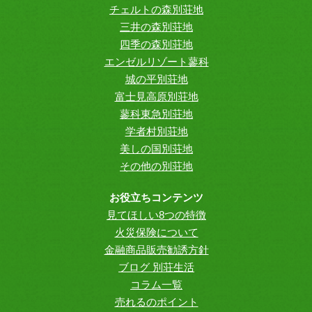
チェルトの森別荘地
三井の森別荘地
四季の森別荘地
エンゼルリゾート蓼科
城の平別荘地
富士見高原別荘地
蓼科東急別荘地
学者村別荘地
美しの国別荘地
その他の別荘地
お役立ちコンテンツ
見てほしい8つの特徴
火災保険について
金融商品販売勧誘方針
ブログ 別荘生活
コラム一覧
売れるのポイント