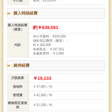
その他
標高：約1320ｍ
購入時諸経費
購入時諸経費
約￥639,551
（概算）
仲介手数料：¥330,000
移転登記費用（概算）：
内訳
約￥160,000
各精算金：￥147,551
名義変更料：￥2,000
維持経費
￥15,133
月額換算
借地料
￥37,887／年
管理費
￥42,900／年
建物固定資産
￥21,200／年
税