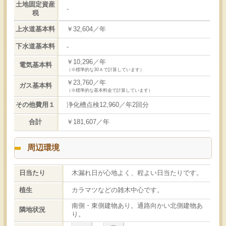
土地固定資産
-
税
上水道基本料
￥32,604／年
下水道基本料
-
￥10,296／年
電気基本料
（※標準的な30Ａで計算しています）
￥23,760／年
ガス基本料
（※標準的な基本料金で計算しています）
その他費用１
浄化槽点検12,960／年2回分
合計
￥181,607／年
周辺環境
日当たり
木漏れ日が心地よく、程よい日当たりです。
植生
カラマツなどの雑木中心です。
南側・東側建物あり。通路向かい北側建物あ
隣地状況
り。