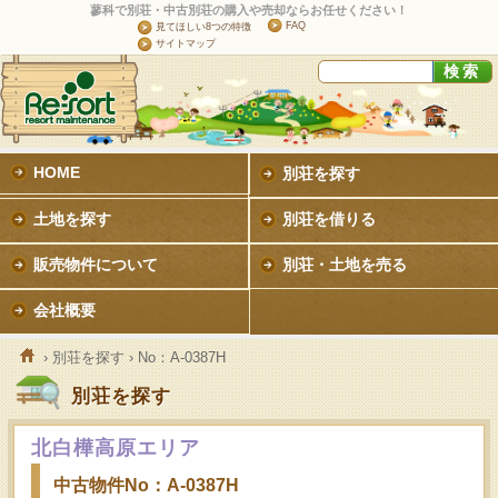
蓼科で別荘・中古別荘の購入や売却ならお任せください！
FAQ
見てほしい8つの特徴
サイトマップ
HOME
別荘を探す
土地を探す
別荘を借りる
販売物件について
別荘・土地を売る
会社概要
›
別荘を探す
› No：A-0387H
別荘を探す
北白樺高原エリア
中古物件No：A-0387H