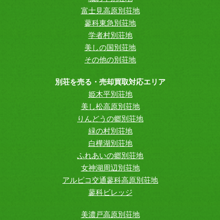
富士見高原別荘地
蓼科東急別荘地
学者村別荘地
美しの国別荘地
その他の別荘地
別荘を売る・売却買取対応エリア
姫木平別荘地
美し松高原別荘地
りんどうの郷別荘地
緑の村別荘地
白樺湖別荘地
ふれあいの郷別荘地
女神湖周辺別荘地
アルピコ交通蓼科高原別荘地
蓼科ビレッジ
美濃戸高原別荘地