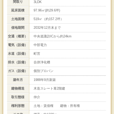
間取り
3LDK
延床面積
97.96㎡(約29.6坪)
土地面積
519㎡（約157.2坪）
借地期間
2032年12月末まで
交通（概要）
中央道諏訪ICから約24km
電気（設備）
中部電力
水道（設備）
町営
排水（設備）
合併浄化槽
ガス（設備）
個別プロパン
築年月
1988年9月新築
建物構造
木造スレート葺2階建
取引態様
仲介
権利形態
土地：賃借権 建物：所有権