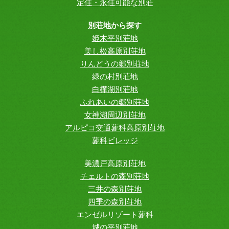
定住・永住可能な別荘
別荘地から探す
姫木平別荘地
美し松高原別荘地
りんどうの郷別荘地
緑の村別荘地
白樺湖別荘地
ふれあいの郷別荘地
女神湖周辺別荘地
アルピコ交通蓼科高原別荘地
蓼科ビレッジ
美濃戸高原別荘地
チェルトの森別荘地
三井の森別荘地
四季の森別荘地
エンゼルリゾート蓼科
城の平別荘地